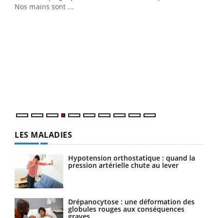
Nos mains sont ...
Dia
You
Le 
pers
ques
LES MALADIES
Hypotension orthostatique : quand la
pression artérielle chute au lever
Drépanocytose : une déformation des
globules rouges aux conséquences
graves