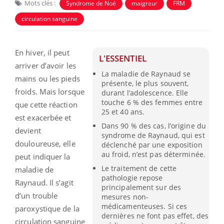
Mots clés :
Syndrome de Noé
maigreur
FRM
circulation sanguine
En hiver, il peut
L'ESSENTIEL
arriver d’avoir les
La maladie de Raynaud se
mains ou les pieds
présente, le plus souvent,
froids. Mais lorsque
durant l’adolescence. Elle
touche 6 % des femmes entre
que cette réaction
25 et 40 ans.
est exacerbée et
Dans 90 % des cas, l’origine du
devient
syndrome de Raynaud, qui est
douloureuse, elle
déclenché par une exposition
au froid, n’est pas déterminée.
peut indiquer la
Le traitement de cette
maladie de
pathologie repose
Raynaud. Il s’agit
principalement sur des
d’un trouble
mesures non-
médicamenteuses. Si ces
paroxystique de la
dernières ne font pas effet, des
circulation sanguine