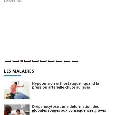
soignants.
mains sont ...
D
Yo
L
at
dé
LES MALADIES
Hypotension orthostatique : quand la
pression artérielle chute au lever
Drépanocytose : une déformation des
globules rouges aux conséquences graves