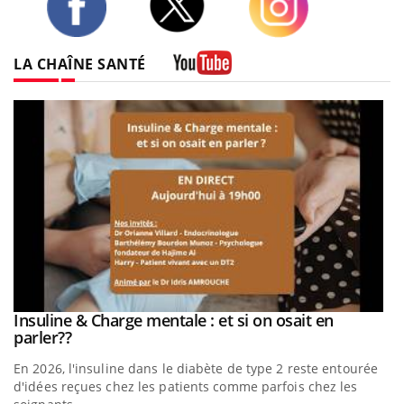
Twitter
Facebook
Instagram
LA CHAÎNE SANTÉ
Youtube
Insuline & Charge mentale : et si on osait en
Eczéma Chronique des Mains : se préparer pour
Youtube
Youtube
Youtube
Youtube
parler??
l’été !
En 2026, l'insuline dans le diabète de type 2 reste entourée
L'été arrive… et avec lui, un tout nouveau rythme de vie !
d'idées reçues chez les patients comme parfois chez les
Vacances, plage, piscine, soleil, activités en plein air… Nos