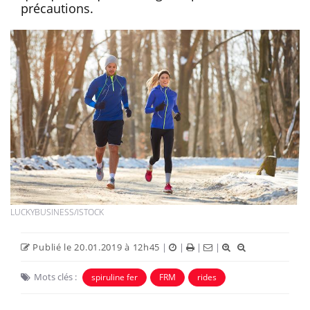
précautions.
LUCKYBUSINESS/ISTOCK
Publié le 20.01.2019 à 12h45
|
|
|
|
Mots clés :
spiruline fer
FRM
rides