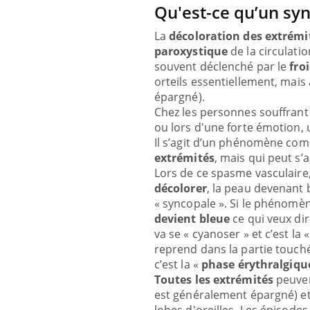
Qu'est-ce qu’un sy
La
décoloration des extrémi
paroxystique
de la circulati
souvent déclenché par le
fro
orteils essentiellement, mais 
épargné).
Chez les personnes souffrant
ou lors d'une forte émotion,
Il s’agit d’un phénomène comp
extrémités
, mais qui peut s’
Lors de ce spasme vasculaire,
décolorer
, la peau devenant b
« syncopale ». Si le phénomè
devient bleue
ce qui veux dir
va se « cyanoser » et c’est la 
reprend dans la partie touch
c’est la «
phase érythralgiq
Toutes les extrémités
peuven
est généralement épargné) et l