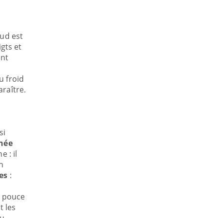
aud est
igts et
ent
u froid
raître.
si
chée
 : il
n
les
:
e pouce
t les