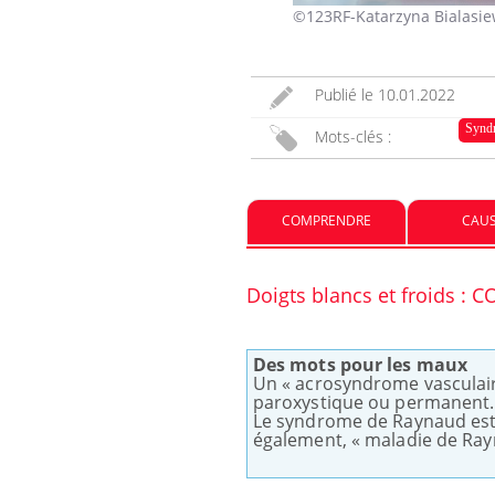
le sud de la France ?
©123RF-Katarzyna Bialasie
ctés :
Les médicaments GLP-1
Publié le
10.01.2022
vail empiète
protègent-ils aussi les os ?
 sur nos
Synd
Mots-clés :
al : une
Cytomégalovirus : ce qui
e aurait
change dans la prise en
e au Pays
charge des femmes
COMPRENDRE
CAU
enceintes
Doigts blancs et froids 
Des mots pour les maux
Un « acrosyndrome vasculaire
paroxystique ou permanent.
Le syndrome de Raynaud est
également, « maladie de Rayn