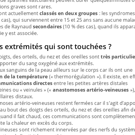
es de spasmes vasculaires peuvent durer quelquesminutes 
ions graves sont rares.
ont actuellement
classés en deux groupes
: les syndromes
 cas), qui surviennent entre 15 et 25 ans sans aucune mala
mes de Raynaud
secondaires
(10 % des cas), quand ils appar
e y est associée.
s extrémités qui sont touchées ?
gts, des orteils, du nez et des oreilles sont
très particuli
pporter du sang oxygéné aux extrémités.
aux sanguins de la peau ailleurs sur le corps car ils ont une
ma Chronique des Mains : se
Diabète & Ramadan 
be
Youtube
n de la température
(« thermorégulation »). Il existe, en eff
Youtube
rer pour l’été !
munications directes
entre les petites artères distales
Le Ramadan approche, et,
veines ou « veinules » («
anastomoses artério-veineuses
»)
arrive… et avec lui, un tout nouveau
nombreuses personnes att
laires distaux.
 de vie ! Vacances, plage, piscine, soleil,
c'est une période de ques
moses artério-veineuses restent fermées car il s’agit d’app
tés en plein air… Nos mains sont ...
...
bout des doigts des orteils, du nez et des oreilles afin de
 quand il fait chaud, ces communications sont complètemen
ite la chaleur en excès du corps.
ineuses sont richement innervées par des nerfs du systè