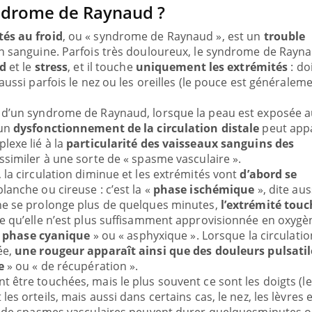
ndrome de Raynaud ?
tés au froid
, ou « syndrome de Raynaud », est un
trouble
on sanguine. Parfois très douloureux, le syndrome de Rayn
id
et le
stress
, et il touche
uniquement les extrémités
: do
aussi parfois le nez ou les oreilles (le pouce est généralem
 d’un syndrome de Raynaud, lorsque la peau est exposée a
 un
dysfonctionnement de la circulation distale
peut appa
lexe lié à la
particularité des vaisseaux sanguins des
assimiler à une sorte de « spasme vasculaire ».
 la circulation diminue et les extrémités vont
d’abord se
lanche ou cireuse : c’est la «
phase ischémique
», dite aus
ne se prolonge plus de quelques minutes,
l’extrémité tou
e qu’elle n’est plus suffisamment approvisionnée en oxygène
«
phase cyanique
» ou « asphyxique ». Lorsque la circulatio
ée,
une rougeur apparaît ainsi que des douleurs pulsati
ue
» ou « de récupération ».
t être touchées, mais le plus souvent ce sont les doigts (l
es orteils, mais aussi dans certains cas, le nez, les lèvres e