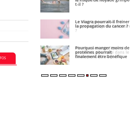
a pourrait-il freiner
Le smartphone nuit-il à
gation du cancer ?
l'apprentissage de la lectur
?
i manger moins de
Mordue par une tique en
es pourrait
vacances, elle reste dans le
ent être bénéfique
coma pendant 42 jours
NFOS