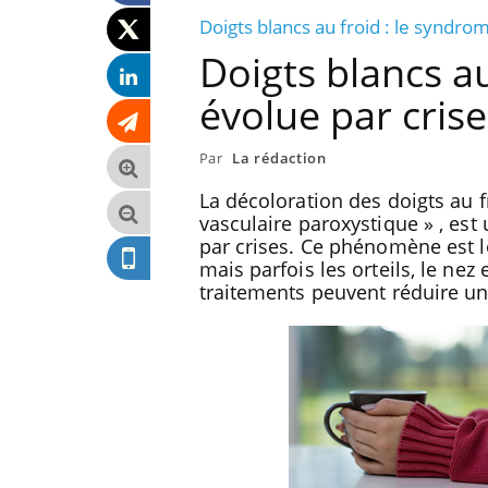
Doigts blancs au froid : le syndr
Doigts blancs a
évolue par cris
Par
La rédaction
La décoloration des doigts au
vasculaire paroxystique » , est
par crises. Ce phénomène est l
mais parfois les orteils, le nez 
traitements peuvent réduire une
r les écrans
Chikungunya, dengue, West
Nile : que se passe-t-il dans