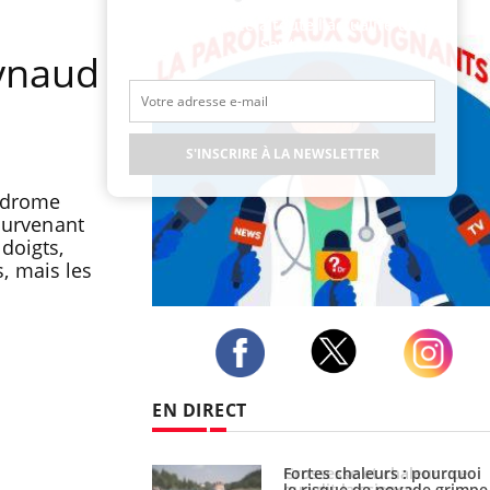
Restez connecté à toute l’actualité de la
Santé
aynaud
S'INSCRIRE À LA NEWSLETTER
yndrome
 survenant
doigts,
s, mais les
Publicité
Twitter
Facebook
Instagram
EN DIRECT
haleurs : pourquoi
Grossesse et chaleur : ce
ue de noyade grimpe-
que dit la science