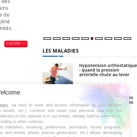
, des
uins
e de
ygéné
mités.
CAUSES >>
LES MALADIES
Hypotension orthostatique
: quand la pression
artérielle chute au lever
Drépanocytose : une
déformation des globules
elcome
rouges aux conséquences
graves
tners
, we wish to store and access information on your devices
in emails, etc.), combine and share your personal data with our
Maladie de Charcot
ollected on this website or in our emails, already held by some of us,
(Sclérose latérale
ncluding in other contexts.
amyotrophique)
ta (identifiers, browsing, preferences, purchases, loyalty programs,
es and emails, phone, precise geolocation, etc.) allows developing