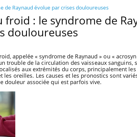
ome de Raynaud évolue par crises douloureuses
u froid : le syndrome de R
es douloureuses
 froid, appelée « syndrome de Raynaud » ou « acros
 un trouble de la circulation des vaisseaux sanguins,
ocalisés aux extrémités du corps, principalement les 
et les oreilles. Les causes et les pronostics sont varié
 douleur associée qui est parfois vive.
La sieste empêche-t-elle de
Fortes c
dormir la nuit ?
le risq