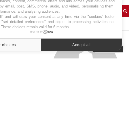
ervices, content, commercial offers and ads across your devices and
 by email, post, SMS, phone, audio, and video), personalising them,
rformance, and analysing audiences.
l" and withdraw your consent at any time via the "cookies" footer
J'AI MAL
"set detailed preferences" and object to processing activities not
. These choices remain valid for 6 months.
powered by
r choices
Accept all
Cookies settings
SYMPTÔMES
Douleurs de l’avant-pied :
des métatarsalgies à 90 %
liées à problème d’appui