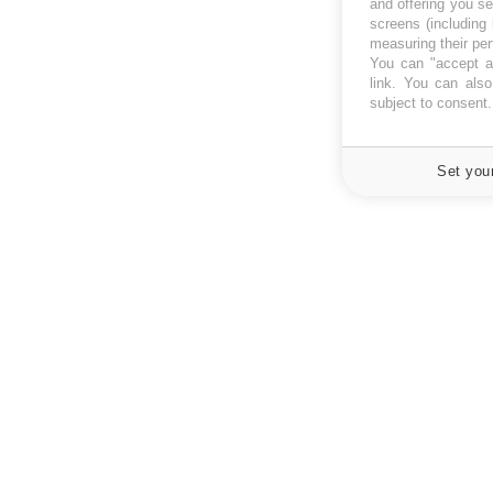
and offering you s
screens (including
measuring their pe
You can "accept al
link
. You can also 
subject to consent
Set you