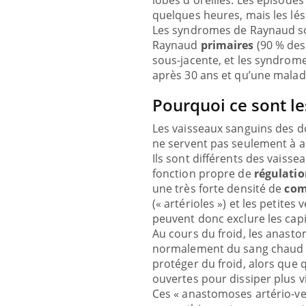
lobes d'oreilles. Les épisod
quelques heures, mais les lés
Les syndromes de Raynaud s
Raynaud
primaires
(90 % des
sous-jacente, et les syndro
après 30 ans et qu’une maladi
Pourquoi ce sont le
Les vaisseaux sanguins des doi
ne servent pas seulement à a
Ils sont différents des vaisse
e pour
Insuline & Charge mentale : et si on
Eczé
Youtube
Youtu
fonction propre de
régulatio
Youtube
osait en parler??
prépa
une très forte densité de
com
(« artérioles ») et les petites 
ental ou
En 2026, l'insuline dans le diabète de type 2
L'été 
peuvent donc exclure les capil
de la
reste entourée d'idées reçues chez les
rythme
Au cours du froid, les anasto
ui la rend ...
patients comme parfois chez les soignants.
activi
normalement du sang chaud au 
protéger du froid, alors que
ouvertes pour dissiper plus v
Ces « anastomoses artério-ve