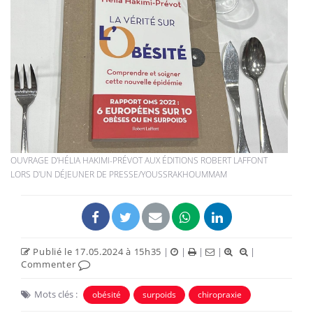
OUVRAGE D'HÉLIA HAKIMI-PRÉVOT AUX ÉDITIONS ROBERT LAFFONT
LORS D'UN DÉJEUNER DE PRESSE/YOUSSRAKHOUMMAM
Publié le 17.05.2024 à 15h35
|
|
|
|
|
Commenter
Mots clés :
obésité
surpoids
chiropraxie