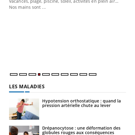
Vacances, plage, piscine, soleil, activités en plein air…
Nos mains sont ...
Dia
You
Le 
pers
ques
LES MALADIES
Hypotension orthostatique : quand la
pression artérielle chute au lever
Drépanocytose : une déformation des
globules rouges aux conséquences