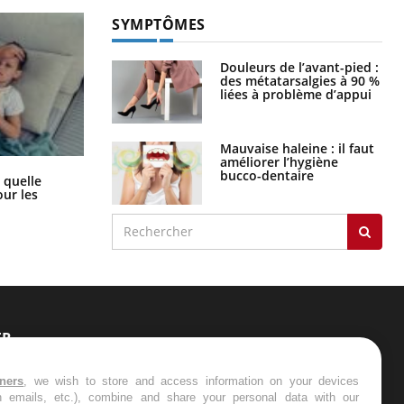
SYMPTÔMES
Douleurs de l’avant-pied :
des métatarsalgies à 90 %
liées à problème d’appui
Mauvaise haleine : il faut
améliorer l’hygiène
bucco-dentaire
Syndrome métabolique : quels sont
 quelle
les meilleurs exercices physiques ?
ur les
ER
s les semaines les meilleures
tners
, we wish to store and access information on your devices
in emails, etc.), combine and share your personal data with our