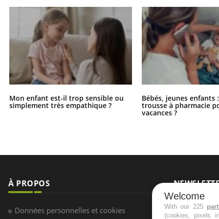
Mon enfant est-il trop sensible ou
Bébés, jeunes enfants :
simplement très empathique ?
trousse à pharmacie po
vacances ?
À PROPOS
NEWSLETT
Welcome
Recevez toute
With our 225
par
Données personnelles et cookies
(cookies, pixels 
infos santé