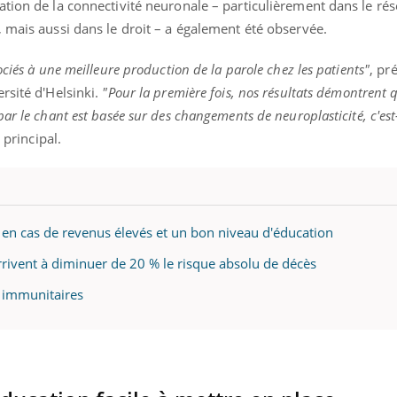
ation de la connectivité neuronale – particulièrement dans le ré
ualiste innove en matière de bilan de
épisode, une ...
é : l'utilisation d'un « jumeau
 mais aussi dans le droit – a également été observée.
érique » permet ...
ciés à une meilleure production de la parole chez les patients"
, pr
rsité d'Helsinki.
"Pour la première fois, nos résultats démontrent 
ar le chant est basée sur des changements de neuroplasticité, c'est-
 principal.
 en cas de revenus élevés et un bon niveau d'éducation
rrivent à diminuer de 20 % le risque absolu de décès
s immunitaires