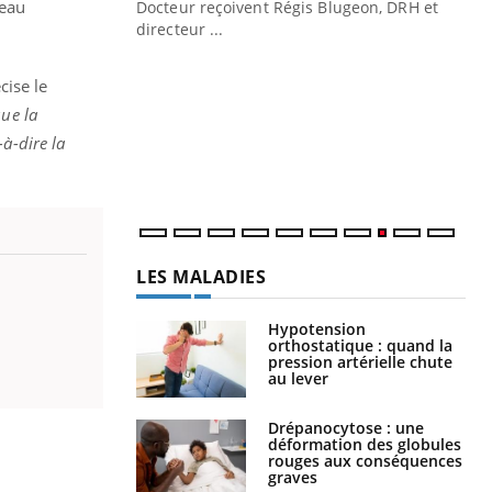
seau
Docteur reçoivent Régis Blugeon, DRH et
directeur ...
Ec
You
quo
écise le
Dan
que la
der
à-dire la
com
et é
LES MALADIES
Hypotension
orthostatique : quand la
pression artérielle chute
au lever
Drépanocytose : une
déformation des globules
rouges aux conséquences
graves