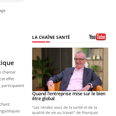
gage
LA CHAÎNE SANTÉ
Youtube
tique
e chanter
cet effet
 participaient
Youtube
 diabète
Quand l’entreprise mise sur le bien
Youtube
Youtube
être global
e, c'est votre
 chant
"Les rendez-vous de la santé et de la
naire qui
nguistiques
qualité de vie au travail" de Pourquoi
 ! Dans cet