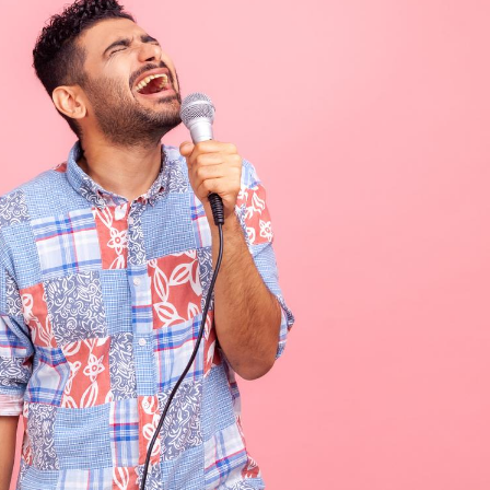
VIH : la fin du comprimé
Le Viagr
tous les jours se profile-t-
freiner 
elle enfin ?
cancer ?
Pourquoi votre ventre
Pourquo
gâche-t-il les premiers
de prot
jours de vos vacances ?
finalem
Fortes chaleurs :
Grossess
pourquoi le risque de
que dit 
noyade grimpe-t-il ?