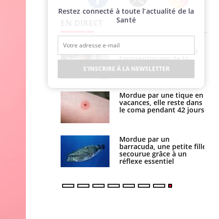
Restez connecté à toute l’actualité de la
Twitter
Facebook
Instagram
Santé
EN DIRECT
a pourrait-il
Le smartphone nuit-il à
la propagation du
l'apprentissage de la
lecture ?
S'INSCRIRE À LA NEWSLETTER
i manger moins
Mordue par une tique en
éines pourrait
vacances, elle reste dans
ent être bénéfique
le coma pendant 42 jours
e et chaleur : ce
Mordue par un
la science
barracuda, une petite fille
secourue grâce à un
réflexe essentiel