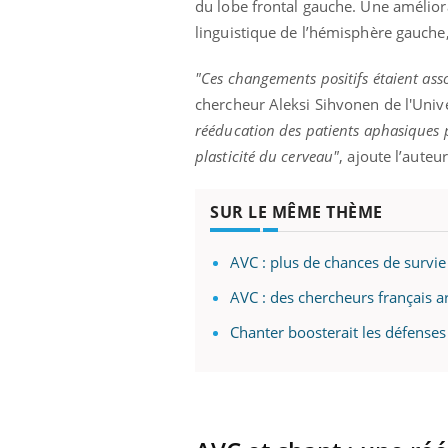
du lobe frontal gauche. Une amélior
mut
air… Nos mains
défis, mais ...
sant
linguistique de l’hémisphère gauche,
num
"Ces changements positifs étaient asso
chercheur Aleksi Sihvonen de l'Unive
rééducation des patients aphasiques p
plasticité du cerveau"
, ajoute l’auteur
SUR LE MÊME THÈME
AVC : plus de chances de survie
AVC : des chercheurs français a
Chanter boosterait les défense