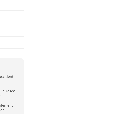
accident
" le réseau
e.
mplément
ion.