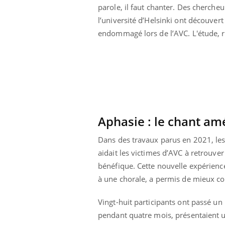
parole, il faut chanter. Des chercheu
l’université d’Helsinki ont découver
endommagé lors de l’AVC. L'étude, 
Aphasie : le chant am
Dans des travaux parus en 2021, les
aidait les victimes d’AVC à retrouver 
bénéfique. Cette nouvelle expérience
à une chorale, a permis de mieux 
Youtube
 Mains : se
Diabète & Ramadan 2026
Un 
Youtube
You
outube
fac
Le Ramadan approche, et, pour de
pré
Vingt-huit participants ont passé un 
un tout nouveau
nombreuses personnes atteintes de
pendant quatre mois, présentaient u
Un 
lage, piscine,
diabète, c'est une période de questions, de