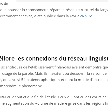
rs de
t que pousser la chansonnette répare le réseau structurel du lan
récemment achevée, a été publiée dans la revue
eNeuro
.
éliore les connexions du réseau linguis
 scientifiques de l’établissement finlandais avaient démontré qu
l'usage de la parole. Mais ils n’avaient pu découvrir la raison de 
, qui a suivi 54 patients aphasiques et dont la moitié d’entre eux
comprendre le phénomène.
« jumeau numérique » pour
COUP DE FOOD sur le
tube
Youtube
iliter l’accès à la médecine
Youtube
Coup de food sur le diabèt
ventive
IRM au début et à la fin de l’étude. Ceux qui ont eu des cours de
nouveau rendez-vous culi
ne augmentation du volume de matière grise dans les régions li
établissement lié à un groupe
bouscule les idées reçues