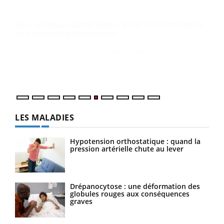
COU
You
Coup
vous
épis
LES MALADIES
Hypotension orthostatique : quand la
pression artérielle chute au lever
Drépanocytose : une déformation des
globules rouges aux conséquences
graves