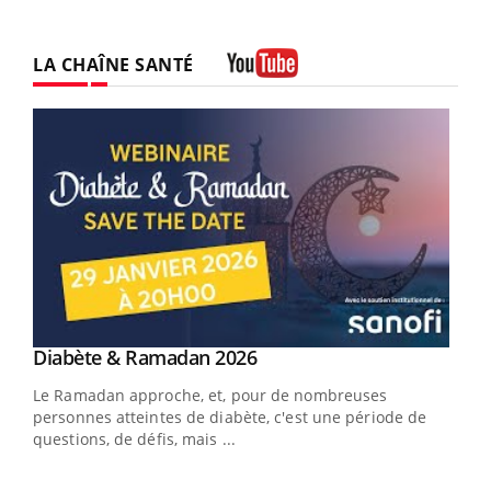
LA CHAÎNE SANTÉ
Youtube
Youtube
Diabète & Ramadan 2026
Un « jumeau numérique » pour faciliter l’accès
Youtube
Youtube
Youtube
à la médecine préventive
Le Ramadan approche, et, pour de nombreuses
Un établissement lié à un groupe mutualiste innove en
personnes atteintes de diabète, c'est une période de
matière de bilan de santé : l'utilisation d'un « jumeau
questions, de défis, mais ...
numérique » permet ...