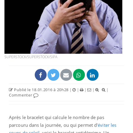
SUPERSTOCK/SUPERSTOCK/SIPA
Publié le 18.01.2016 à 20h28
|
|
|
|
|
Commenter
Après le bracelet qui calcule le nombre de pas
parcouru dans la journée, ou qui permet d'
éviter les
coups de soleil
, voici le bracelet antidéprime. Un