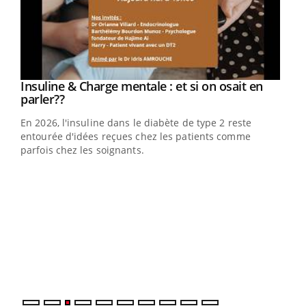
Youtube
Insuline & Charge mentale : et si on osait en
Youtube
Youtube
parler??
En 2026, l'insuline dans le diabète de type 2 reste
entourée d'idées reçues chez les patients comme
parfois chez les soignants.
Ecz
You
pour
L'ét
Vaca
Nos 