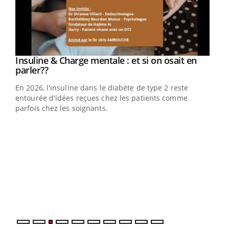
Youtube
Insuline & Charge mentale : et si on osait en
Youtube
Youtube
parler??
En 2026, l'insuline dans le diabète de type 2 reste
entourée d'idées reçues chez les patients comme
parfois chez les soignants.
Ecz
You
pour
L'ét
Vaca
Nos 