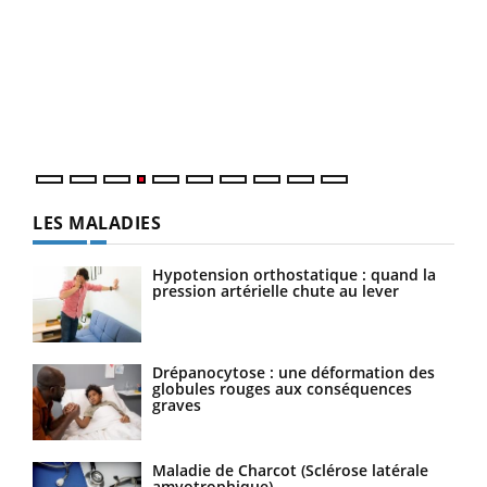
Dia
You
Le 
pers
ques
LES MALADIES
Hypotension orthostatique : quand la
pression artérielle chute au lever
Drépanocytose : une déformation des
globules rouges aux conséquences
graves
Maladie de Charcot (Sclérose latérale
amyotrophique)