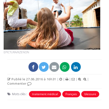
EPICTURA/KZENON
Publié le 27.06.2016 à 16h31
|
|
|
|
|
Commenter
Mots clés :
traitement médical
Français
blessure