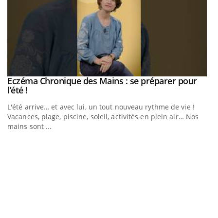
Eczéma Chronique des Mains : se préparer pour
Youtube
Youtube
l’été !
e
L'été arrive… et avec lui, un tout nouveau rythme de vie !
Vacances, plage, piscine, soleil, activités en plein air… Nos
mains sont ...
D
Yo
L
at
dé