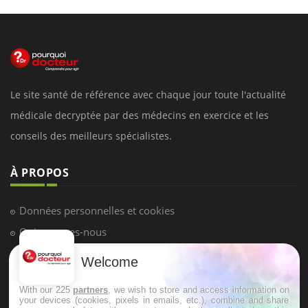
Le site santé de référence avec chaque jour toute l'actualité
médicale decryptée par des médecins en exercice et les
conseils des meilleurs spécialistes.
À PROPOS
Données personnelles et cookies
Qui sommes-nous
Conditions d'utilisation
Welcome
Plan du site
With our 225
partners
, we wish to store and access information on
Mentions Légales
your devices (cookies, pixels in emails, etc.), combine and share