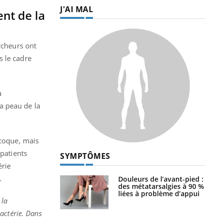
J'AI MAL
nt de la
rcheurs ont
s le cadre
a
la peau de la
ocoque, mais
 patients
SYMPTÔMES
érie
.
Douleurs de l’avant-pied :
des métatarsalgies à 90 %
liées à problème d’appui
 la
actérie. Dans