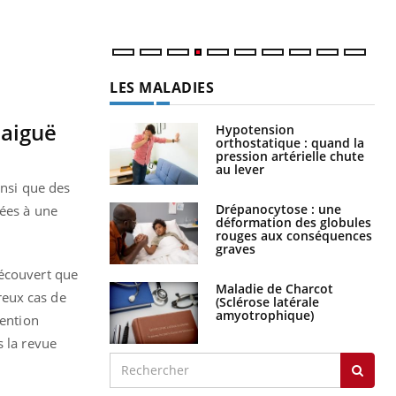
LES MALADIES
 aiguë
Hypotension
orthostatique : quand la
pression artérielle chute
au lever
insi que des
Drépanocytose : une
iées à une
déformation des globules
rouges aux conséquences
graves
découvert que
Maladie de Charcot
reux cas de
(Sclérose latérale
amyotrophique)
vention
s la revue