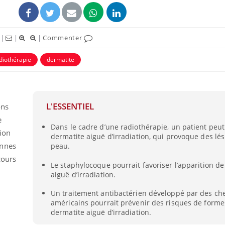
|
|
|
Commenter
diothérapie
dermatite
ence en fer : comprendre pour
Insuline & Charge ment
tube
Youtube
Youtube
Yout
venir
osait en parler??
L'ESSENTIEL
ons
e
gue, irritabilité, brouillard mental ou
En 2026, l'insuline dans l
Dans le cadre d’une radiothérapie, un patient peut
e alopécie… Les symptômes de la
reste entourée d'idées re
tion
dermatite aiguë d’irradiation, qui provoque des lés
nce en fer sont multiples ce qui la rend
patients comme parfois ch
onnes
peau.
cours
Le staphylocoque pourrait favoriser l’apparition de
aiguë d’irradiation.
Un traitement antibactérien développé par des ch
américains pourrait prévenir des risques de forme
dermatite aiguë d’irradiation.