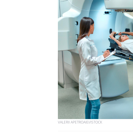
Cancer colorectal : une
stratégie simple aurait
changé la donne au Pays
basque
Chikungunya, dengue,
West Nile : que se passe-
t-il dans le sud de la
France ?
Les médicaments GLP-1
protègent-ils aussi les os
?
VALERII APETROAIEI/ISTOCK