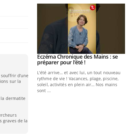
ale : et si on
Eczéma Chronique des Mains : se
Youtube
ube
Youtube
préparer pour l’été !
e diabète de type 2
L'été arrive… et avec lui, un tout nouveau
 souffrir d’une
çues chez les
rythme de vie ! Vacances, plage, piscine,
ions sur la
ez les soignants.
soleil, activités en plein air… Nos mains
sont ...
Di
You
 la dermatite
Le 
nom
ercheurs
dia
s graves de la
défi