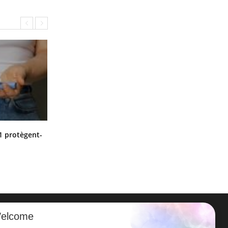
Cytomégalovirus : ce qui change
1 protègent-
dans la prise en charge des femmes
enceintes
elcome
ER