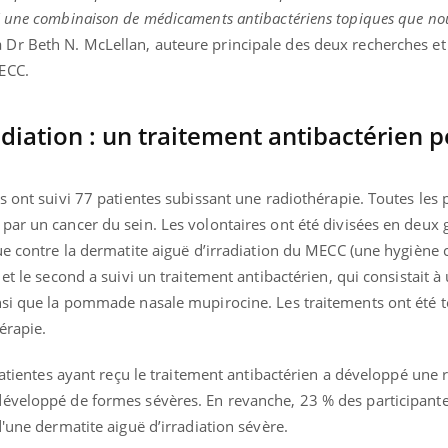
é une combinaison de médicaments antibactériens topiques que no
la Dr Beth N. McLellan, auteure principale des deux recherches et 
ECC.
adiation : un traitement antibactérien 
s ont suivi 77 patientes subissant une radiothérapie. Toutes les p
ar un cancer du sein. Les volontaires ont été divisées en deux g
ue contre la dermatite aiguë d’irradiation du MECC (une hygiène 
t le second a suivi un traitement antibactérien, qui consistait à u
nsi que la pommade nasale mupirocine. Les traitements ont été t
érapie.
 patientes ayant reçu le traitement antibactérien a développé une
éveloppé de formes sévères. En revanche, 23 % des participante
d'une dermatite aiguë d’irradiation sévère.