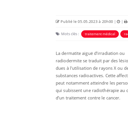
Publié le 05.05.2023 à 20h00
|
|
Mots clés :
traitement médical
ra
La dermatite aiguë d’irradiation ou
Eczéma Chronique des Mains :
Car
Youtube
You
Youtube
expliquer ma maladie
pré
radiodermite se traduit par des lési
dues à l'utilisation de rayons X ou d
Il y a des sujets qui sont faciles à aborder...
Fati
d'autres non ! D'un côté, poser des
mêm
substances radioactives. Cette affec
questions sur la maladie d'un proche c'est
care
peut notamment atteindre les pers
montrer ...
...
qui subissent une radiothérapie au 
d’un traitement contre le cancer.