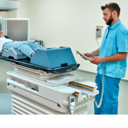
Cytomégalovirus : ce qui
Pourquo
change dans la prise en
gâche-t-
charge des femmes
jours de
enceintes
La sieste empêche-t-elle
Fortes c
de dormir la nuit ?
pourquo
noyade g
VIH : la fin du comprimé
Le Viagr
tous les jours se profile-t-
freiner 
elle enfin ?
cancer ?