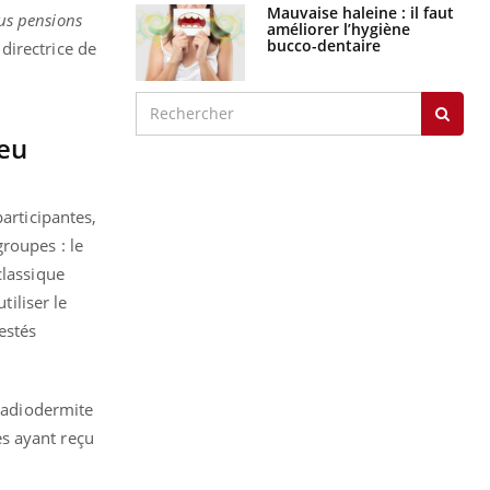
Mauvaise haleine : il faut
us pensions
améliorer l’hygiène
bucco-dentaire
directrice de
peu
articipantes,
roupes : le
classique
tiliser le
estés
 radiodermite
s ayant reçu