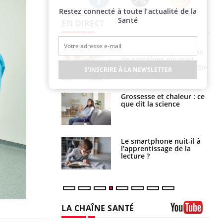
Restez connecté à toute l’actualité de la
Twitter
Facebook
Instagram
Santé
EN DIRECT
i votre ventre
Pourquoi manger moins
il les premiers
de protéines pourrait
 vos vacances ?
finalement être bénéfique
S'INSCRIRE À LA NEWSLETTER
haleurs :
Grossesse et chaleur : ce
i le risque de
que dit la science
rimpe-t-il ?
a pourrait-il
Le smartphone nuit-il à
la propagation du
l'apprentissage de la
lecture ?
LA CHAÎNE SANTÉ
Youtube