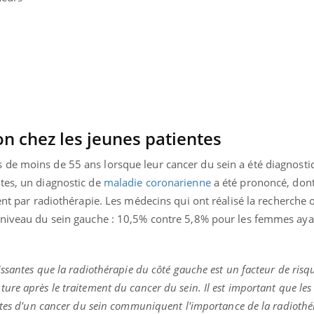
on chez les jeunes patientes
de moins de 55 ans lorsque leur cancer du sein a été diagnosti
tes, un diagnostic de
maladie coronarienne
a été prononcé, don
ent par radiothérapie.
Les médecins qui ont réalisé la recherche
 niveau du sein gauche : 10,5% contre 5,8% pour les femmes aya
uline & Charge mentale : et si on
Eczéma Chronique des
tube
Youtube
Youtube
Y
it en parler??
préparer pour l’été !
issantes que la radiothérapie du côté gauche est un facteur de risq
re après le traitement du cancer du sein. Il est important que les 
026, l'insuline dans le diabète de type 2
L'été arrive… et avec lui,
e entourée d'idées reçues chez les
rythme de vie ! Vacances, 
ntes d'un cancer du sein communiquent l'importance de la radiothé