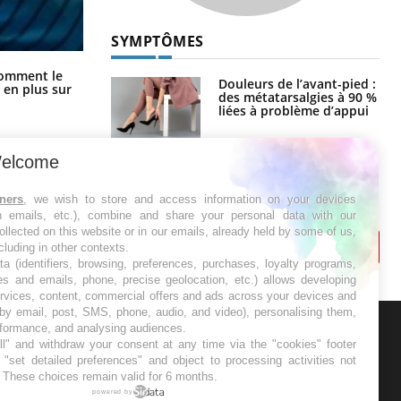
SYMPTÔMES
Cancer colorectal : une stratégie
comment le
Douleurs de l’avant-pied :
simple aurait changé la donne au
 en plus sur
des métatarsalgies à 90 %
Pays basque
liées à problème d’appui
elcome
Mauvaise haleine : il faut
améliorer l’hygiène
bucco-dentaire
tners
, we wish to store and access information on your devices
in emails, etc.), combine and share your personal data with our
ollected on this website or in our emails, already held by some of us,
ncluding in other contexts.
ta (identifiers, browsing, preferences, purchases, loyalty programs,
es and emails, phone, precise geolocation, etc.) allows developing
ervices, content, commercial offers and ads across your devices and
 by email, post, SMS, phone, audio, and video), personalising them,
rformance, and analysing audiences.
l" and withdraw your consent at any time via the "cookies" footer
ER
"set detailed preferences" and object to processing activities not
. These choices remain valid for 6 months.
s les semaines les meilleures
powered by