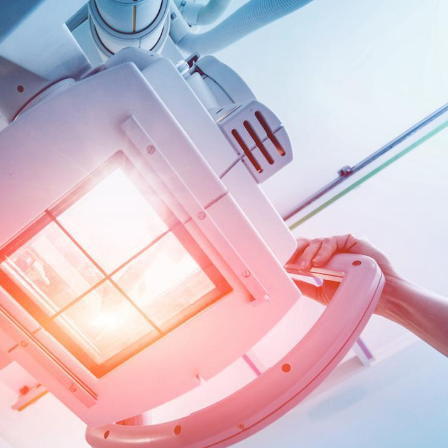
Cytomégalovirus : ce qui
Pourquo
change dans la prise en
gâche-t-
charge des femmes
jours de
enceintes
La sieste empêche-t-elle
Fortes c
de dormir la nuit ?
pourquo
noyade g
VIH : la fin du comprimé
Le Viagr
tous les jours se profile-t-
freiner 
elle enfin ?
cancer ?