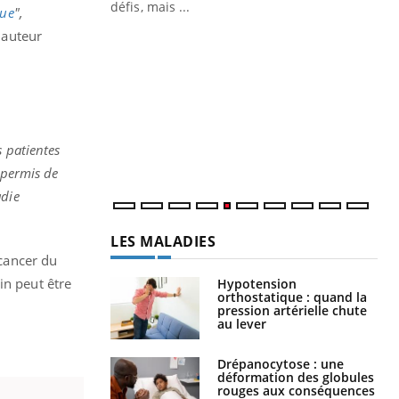
 air… Nos mains
défis, mais ...
que
",
 auteur
Un
You
fac
pr
Un 
mut
san
s patientes
num
 permis de
adie
LES MALADIES
 cancer du
in peut être
Hypotension
orthostatique : quand la
pression artérielle chute
au lever
Drépanocytose : une
déformation des globules
rouges aux conséquences