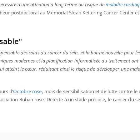
ients comme parfois chez les soignants.
soleil, activités en plein
nécessité d'une attention à long terme au risque de
maladie cardia
sont ...
ur postdoctoral au Memorial Sloan Kettering Cancer Center et
sable"
spensable des soins du cancer du sein, et la bonne nouvelle pour le
chniques modernes et la planification informatisée du traitement ont
i atteint le cœur, réduisant ainsi le risque de développer une mal
ours d
’Octobre rose
, mois de sensibilisation et de lutte contre le
ociation Ruban rose. Détecté à un stade précoce, le cancer du se