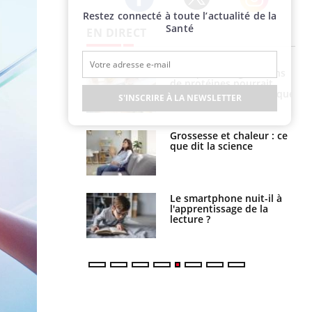
Restez connecté à toute l’actualité de la
Twitter
Facebook
Instagram
Santé
EN DIRECT
i votre ventre
Pourquoi manger moins
il les premiers
de protéines pourrait
 vos vacances ?
finalement être bénéfique
S'INSCRIRE À LA NEWSLETTER
haleurs :
Grossesse et chaleur : ce
i le risque de
que dit la science
rimpe-t-il ?
a pourrait-il
Le smartphone nuit-il à
la propagation du
l'apprentissage de la
lecture ?