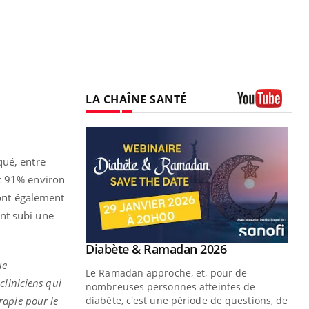
LA CHAÎNE SANTÉ
Youtube
qué, entre
t 91% environ
 ont également
nt subi une
Youtube
 Mains : se
Diabète & Ramadan 2026
Youtube
outube
ue
Le Ramadan approche, et, pour de
cliniciens qui
 un tout nouveau
nombreuses personnes atteintes de
plage, piscine,
rapie pour le
diabète, c'est une période de questions, de