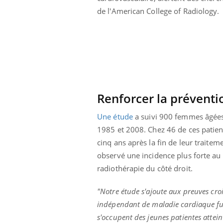
de l'American College of Radiology.
Renforcer la préventi
Une étude
a suivi 900 femmes âgées 
1985 et 2008. Chez 46 de ces patien
cinq ans après la fin de leur traitem
observé une incidence plus forte au
radiothérapie du côté droit.
 Mains :
Carence en fer : comprendre pour
Ins
Youtube
You
Youtube
Youtube
prévenir
osa
"Notre étude s'ajoute aux preuves cro
indépendant de maladie cardiaque futu
aciles à aborder...
Fatigue, irritabilité, brouillard mental ou
En 2
poser des
même alopécie… Les symptômes de la
rest
s'occupent des jeunes patientes attei