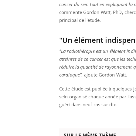
'un proche c'est
carence en fer sont multiples ce qui la rend
pat
cancer du sein tout en expliquant la 
...
commente Gordon Watt, PhD, cherche
principal de l'étude.
"Un élément indispen
"La radiothérapie est un élément indi
atteintes de ce cancer est que les te
réduire la quantité de rayonnement qu
cardiaque",
ajoute Gordon Watt.
Cette étude est publiée à quelques j
sein organisé chaque année par l’ass
guéri dans neuf cas sur dix.
SUR LE MÊME THÈME