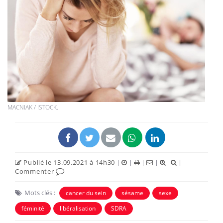
MACNIAK / ISTOCK.
Publié le 13.09.2021 à 14h30
|
|
|
|
|
Commenter
Mots clés :
cancer du sein
sésame
sexe
féminité
libéralisation
SDRA