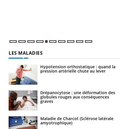
à l
Un é
mati
numé
LES MALADIES
Hypotension orthostatique : quand la
pression artérielle chute au lever
Drépanocytose : une déformation des
globules rouges aux conséquences
graves
Maladie de Charcot (Sclérose latérale
amyotrophique)