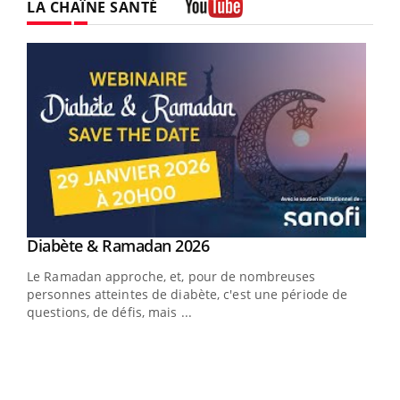
LA CHAÎNE SANTÉ
Youtube
Youtube
Diabète & Ramadan 2026
Youtube
Le Ramadan approche, et, pour de nombreuses
vie !
personnes atteintes de diabète, c'est une période de
…
questions, de défis, mais ...
Un 
You