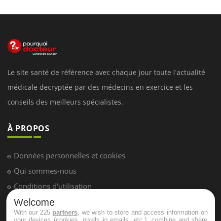
Le site santé de référence avec chaque jour toute l'actualité
médicale decryptée par des médecins en exercice et les
conseils des meilleurs spécialistes.
À PROPOS
Données personnelles et cookies
Qui sommes-nous
Conditions d'utilisation
Plan du site
Welcome
With our 225
partners
, we wish to store and access information on
Mentions Légales
your devices (cookies, pixels in emails, etc.), combine and share