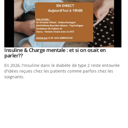
Insuline & Charge mentale : et si on osait en
Youtube
Youtube
parler??
En 2026, l'insuline dans le diabète de type 2 reste entourée
d'idées reçues chez les patients comme parfois chez les
soignants.
Eczéma Chronique des Mains : se préparer pour
D
Youtube
Yo
Youtube
l’été !
L
L'été arrive… et avec lui, un tout nouveau rythme de vie !
at
Vacances, plage, piscine, soleil, activités en plein air… Nos
dé