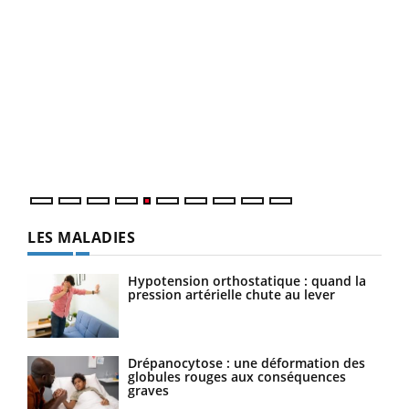
Un 
You
à l
Un é
mati
numé
LES MALADIES
Hypotension orthostatique : quand la
pression artérielle chute au lever
Drépanocytose : une déformation des
globules rouges aux conséquences
graves