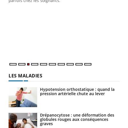
parfois chez les soignants.
Eczéma Chronique des Mains : se préparer
Dia
Youtube
You
Youtube
pour l’été !
Le 
L'été arrive… et avec lui, un tout nouveau rythme de vie !
pers
Vacances, plage, piscine, soleil, activités en plein air…
ques
Nos mains sont ...
LES MALADIES
Hypotension orthostatique : quand la
pression artérielle chute au lever
Drépanocytose : une déformation des
globules rouges aux conséquences
graves