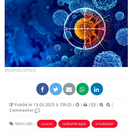
WILDPIXEL/ISTOCK
Publié le 13.03.2025 à 15h25
|
|
|
|
|
Commenter
Mots clés :
cancer
radiothérapie
irradiation