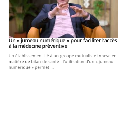
Un « jumeau numérique » pour faciliter l’accès
Youtube
Youtube
à la médecine préventive
Un établissement lié à un groupe mutualiste innove en
e
matière de bilan de santé : l'utilisation d'un « jumeau
numérique » permet ...
COU
You
Coup
vous
épis