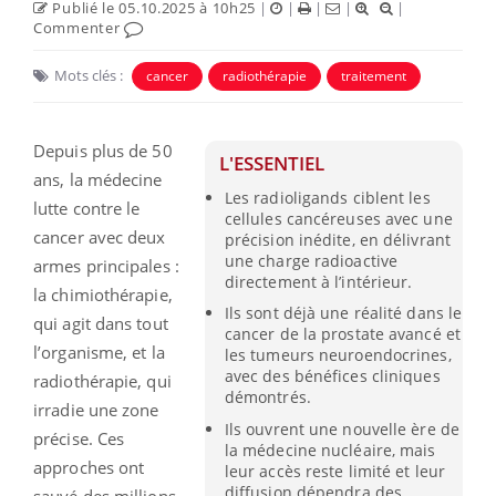
Publié le 05.10.2025 à 10h25
|
|
|
|
|
Commenter
Mots clés :
cancer
radiothérapie
traitement
Depuis plus de 50
L'ESSENTIEL
ans, la médecine
Les radioligands ciblent les
lutte contre le
cellules cancéreuses avec une
cancer avec deux
précision inédite, en délivrant
une charge radioactive
armes principales :
directement à l’intérieur.
la chimiothérapie,
Ils sont déjà une réalité dans le
qui agit dans tout
cancer de la prostate avancé et
l’organisme, et la
les tumeurs neuroendocrines,
avec des bénéfices cliniques
radiothérapie, qui
démontrés.
irradie une zone
Ils ouvrent une nouvelle ère de
précise. Ces
la médecine nucléaire, mais
approches ont
leur accès reste limité et leur
diffusion dépendra des