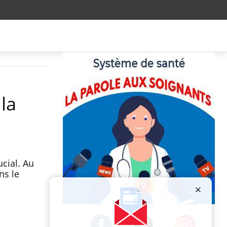
la
ucial. Au
ns le
Publicité