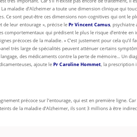
st très important. Car s’il n’existe pas encore de traitement, il e
La maladie d’Alzheimer a toute une dimension clinique qui touc
s. Ce sont peut-être ces dimensions non-cognitives qui ont le pl
t de leur entourage », précise le
Pr Vincent Camus
, psychiatre
es comportementaux qui prédisent le plus le risque d’entrée en i
ignes précoces de la maladie. » C’est justement pour cela qu’il fa
anel très large de spécialités peuvent atténuer certains symptôm
u langage, des médicaments contre la perte de mémoire… Un diag
édicamenteuses, ajoute le
Pr Caroline Hommet
, la prescription 
nement précoce sur l’entourage, qui est en première ligne. Car 
eints de la maladie d’Alzheimer, ils sont 3 millions à être indir