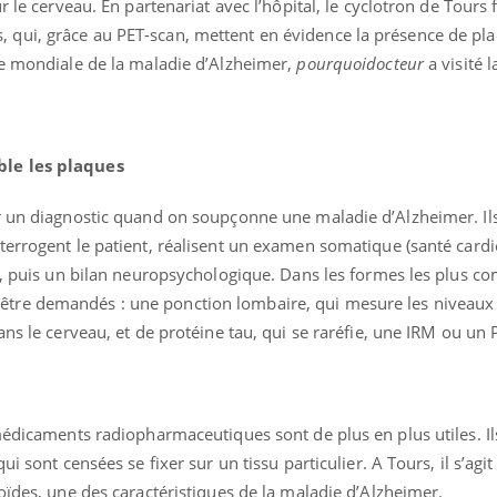
r le cerveau. En partenariat avec l’hôpital, le cyclotron de Tours
qui, grâce au PET-scan, mettent en évidence la présence de pl
ée mondiale de la maladie d’Alzheimer,
pourquoidocteur
a visité l
ble les plaques
éma Chronique des Mains :
Carence en fer : com
tube
Youtube
r un diagnostic quand on soupçonne une maladie d’Alzheimer. Ils
Youtube
Youtube
liquer ma maladie
prévenir
terrogent le patient, réalisent un examen somatique (santé cardi
 a des sujets qui sont faciles à aborder...
Fatigue, irritabilité, brou
e, puis un bilan neuropsychologique. Dans les formes les plus c
tres non ! D'un côté, poser des
même alopécie… Les sym
tre demandés : une ponction lombaire, qui mesure les niveaux 
tions sur la maladie d'un proche c'est
carence en fer sont multi
ans le cerveau, et de protéine tau, qui se raréfie, une IRM ou un 
rer ...
...
médicaments radiopharmaceutiques sont de plus en plus utiles. I
i sont censées se fixer sur un tissu particulier. A Tours, il s’agit
oïdes, une des caractéristiques de la maladie d’Alzheimer.