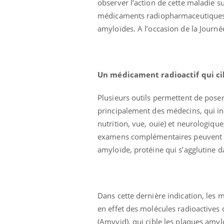
observer l’action de cette maladie su
médicaments radiopharmaceutiques, 
amyloïdes. A l’occasion de la Journ
Un médicament radioactif qui ci
Ecz
You
Plusieurs outils permettent de pose
exp
principalement des médecins, qui in
Il y
nutrition, vue, ouïe) et neurologiqu
d'au
examens complémentaires peuvent ê
ques
amyloïde, protéine qui s’agglutine d
mont
Dans cette dernière indication, les 
en effet des molécules radioactives qu
(Amyvid), qui cible les plaques amyl