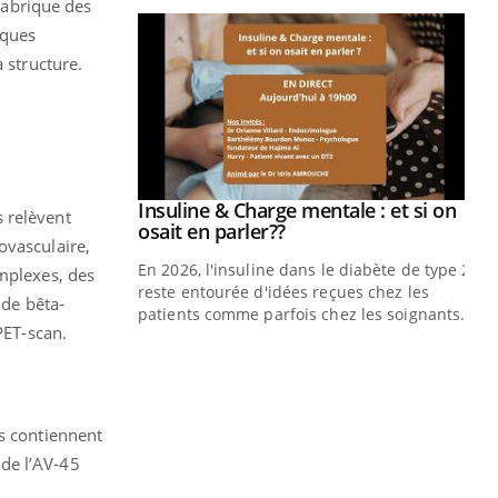
 fabrique des
aques
a structure.
prendre pour
Insuline & Charge mentale : et si on
Youtube
 relèvent
Youtube
osait en parler??
ovasculaire,
illard mental ou
En 2026, l'insuline dans le diabète de type 2
omplexes, des
ptômes de la
reste entourée d'idées reçues chez les
de bêta-
ples ce qui la rend
patients comme parfois chez les soignants.
PET-scan.
Ec
You
pré
L'é
ls contiennent
ryt
sol
 de l’AV-45
sont