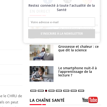
Restez connecté à toute l’actualité de la
Twitter
Facebook
Instagram
Santé
EN DIRECT
i votre ventre
Pourquoi manger moins
il les premiers
de protéines pourrait
 vos vacances ?
finalement être bénéfique
S'INSCRIRE À LA NEWSLETTER
haleurs :
Grossesse et chaleur : ce
i le risque de
que dit la science
rimpe-t-il ?
a pourrait-il
Le smartphone nuit-il à
la propagation du
l'apprentissage de la
lecture ?
ose le CHRU de
LA CHAÎNE SANTÉ
els on peut
Youtube