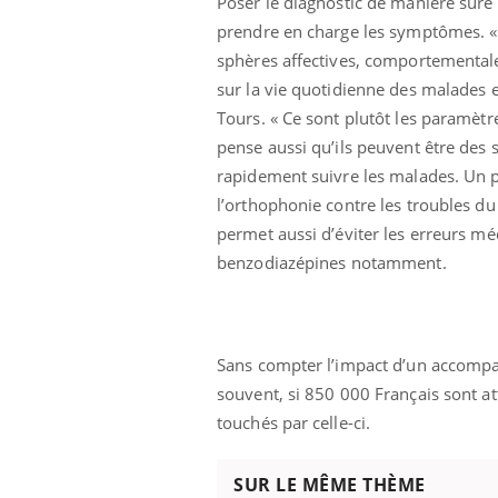
Poser le diagnostic de manière sûre e
prendre en charge les symptômes. « 
sphères affectives, comportementale
sur la vie quotidienne des malades e
Tours. « Ce sont plutôt les paramètr
pense aussi qu’ils peuvent être des s
rapidement suivre les malades. Un p
l’orthophonie contre les troubles d
permet aussi d’éviter les erreurs m
benzodiazépines notamment.
Sans compter l’impact d’un accompag
souvent, si 850 000 Français sont att
touchés par celle-ci.
SUR LE MÊME THÈME