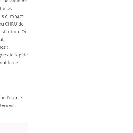
st possible de
he les
us d’impact
 au CHRU de
nstitution. On
ut
es :
nostic rapide
inutile de
on l’oublie
ectement