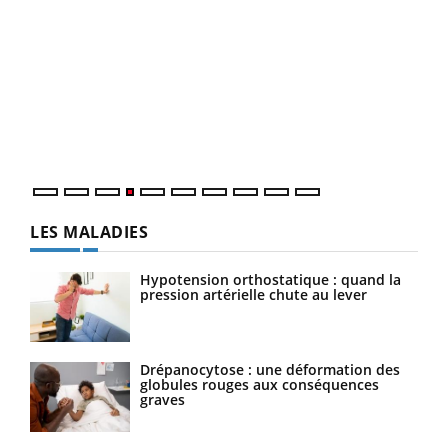
Youtube
Diabète & Ramadan 2026
Un 
Youtube
You
à l
Le Ramadan approche, et, pour de nombreuses
Un é
personnes atteintes de diabète, c'est une période de
mati
questions, de défis, mais ...
numé
LES MALADIES
Hypotension orthostatique : quand la
pression artérielle chute au lever
Drépanocytose : une déformation des
globules rouges aux conséquences
graves