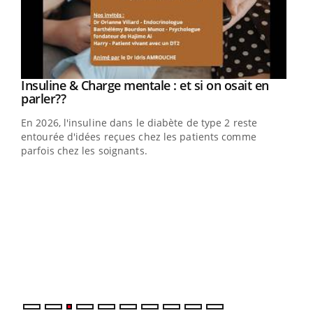
Youtube
Insuline & Charge mentale : et si on osait en
Youtube
Youtube
parler??
En 2026, l'insuline dans le diabète de type 2 reste
entourée d'idées reçues chez les patients comme
parfois chez les soignants.
Ecz
You
pour
L'ét
Vaca
Nos 