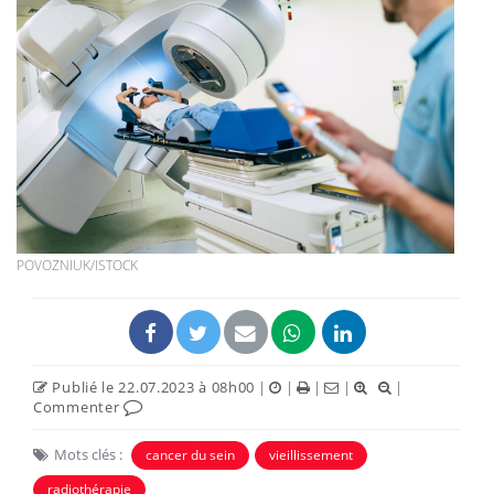
POVOZNIUK/ISTOCK
Publié le 22.07.2023 à 08h00
|
|
|
|
|
Commenter
Mots clés :
cancer du sein
vieillissement
radiothérapie