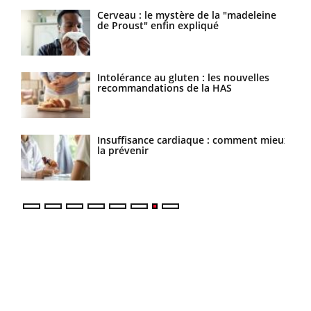
Cerveau : le mystère de la "madeleine
Le décalage des horaires d'été : quel
de Proust" enfin expliqué
impact sur le sommeil ?
Intolérance au gluten : les nouvelles
Grossesse : ces polluants pourraient
recommandations de la HAS
influencer le poids des enfants
Insuffisance cardiaque : comment mieux
Autisme : pourquoi le cerveau
la prévenir
reconnaît-il les visages autrement ?