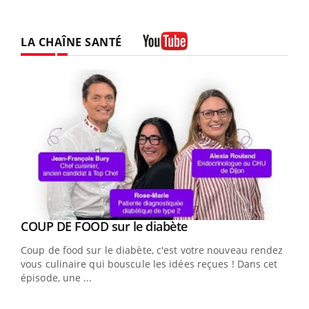
LA CHAÎNE SANTÉ
Youtube
Youtube
cès
COUP DE FOOD sur le diabète
Youtube
Coup de food sur le diabète, c'est votre nouveau rendez-
 en
vous culinaire qui bouscule les idées reçues ! Dans cet
u
épisode, une ...