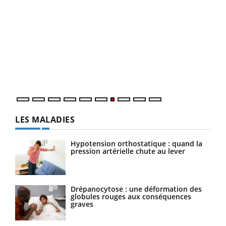
Qua
You
"Les
trav
DRH 
LES MALADIES
Hypotension orthostatique : quand la
pression artérielle chute au lever
Drépanocytose : une déformation des
globules rouges aux conséquences
graves