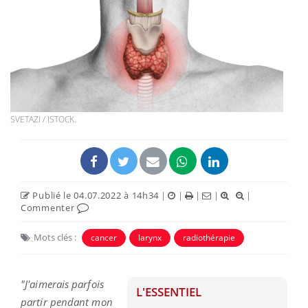
SVETAZI / ISTOCK.
Publié le 04.07.2022 à 14h34
|
|
|
|
|
Commenter
Mots clés :
cancer
larynx
radiothérapie
"J'aimerais parfois
L'ESSENTIEL
partir pendant mon