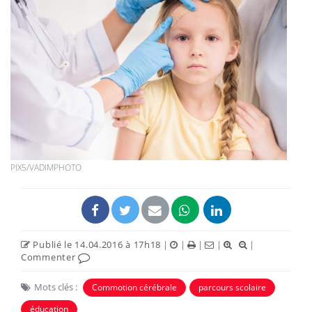
PIX5/VADIMPHOTO
Publié le 14.04.2016 à 17h18
|
|
|
|
|
Commenter
Mots clés :
Commotion cérébrale
parcours scolaire
éducation