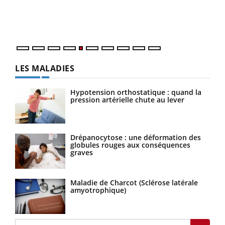
Un é
mati
numé
LES MALADIES
Hypotension orthostatique : quand la
pression artérielle chute au lever
Drépanocytose : une déformation des
globules rouges aux conséquences
graves
Maladie de Charcot (Sclérose latérale
amyotrophique)