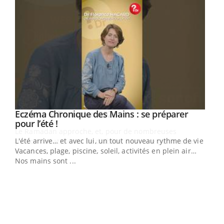
Youtube
Eczéma Chronique des Mains : se préparer
Diabète & Ramadan 2026
Youtube
Youtube
Youtube
pour l’été !
Le Ramadan approche, et, pour de nombreuses
L'été arrive… et avec lui, un tout nouveau rythme de vie !
personnes atteintes de diabète, c'est une période de
Vacances, plage, piscine, soleil, activités en plein air…
questions, de défis, mais ...
Nos mains sont ...
Un 
You
à l