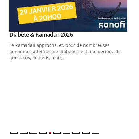
Youtube
Diabète & Ramadan 2026
Youtube
Le Ramadan approche, et, pour de nombreuses
vie !
personnes atteintes de diabète, c'est une période de
…
questions, de défis, mais ...
Un 
You
à l
Un é
mati
numé