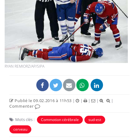
RYAN REMIORZ/AP/SIPA
Publié le 09.02.2016 à 11h53
|
|
|
|
|
Commenter
Mots clés :
Commotion cérébrale
sud-est
cerveau