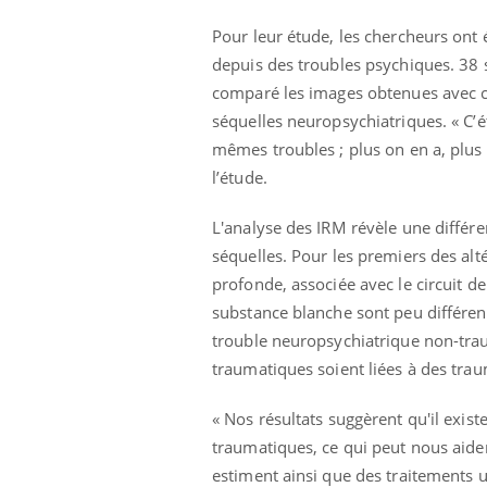
Pourquoi votre ventre
Pour leur étude, les chercheurs ont 
gâche-t-il les premiers
jours de vos vacances ?
depuis des troubles psychiques. 38 so
comparé les images obtenues avec ce
séquelles neuropsychiatriques. « C’é
mêmes troubles ; plus on en a, plus o
l’étude.
L'analyse des IRM révèle une différe
séquelles. Pour les premiers des alt
profonde, associée avec le circuit d
substance blanche sont peu différent
trouble neuropsychiatrique non-tra
traumatiques soient liées à des trau
« Nos résultats suggèrent qu'il ex
traumatiques, ce qui peut nous aider 
estiment ainsi que des traitements u