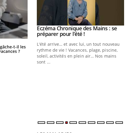
ale : et si on
Eczéma Chronique des Mains : se
Youtube
ube
Youtube
préparer pour l’été !
e diabète de type 2
L'été arrive… et avec lui, un tout nouveau
Fortes chaleurs : pourquoi le risque
âche-t-il les
de noyade grimpe-t-il ?
çues chez les
rythme de vie ! Vacances, plage, piscine,
vacances ?
ez les soignants.
soleil, activités en plein air… Nos mains
sont ...
Di
You
Le 
nom
dia
défi