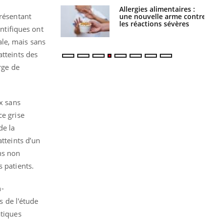
par une tique en
Allergies alimentaires :
présentant
, elle reste dans
une nouvelle arme contre
 pendant 42 jours
les réactions sévères
entifiques ont
le, mais sans
atteints des
rge de
ux sans
ce grise
de la
tteints d’un
ns non
s patients.
n-
s de l'étude
atiques