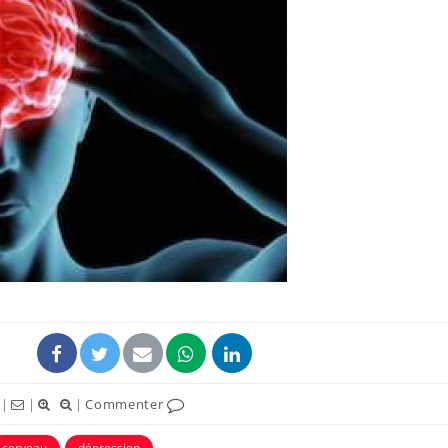
|
|
|
Commenter
cerveau
dépression