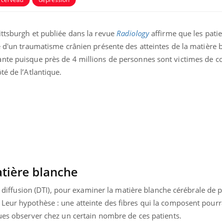
ittsburgh et publiée dans la revue
Radiology
affirme que les patie
e d'un traumatisme crânien présente des atteintes de la matière 
ante puisque près de 4 millions de personnes sont victimes de
té de l’Atlantique.
Fortes chaleurs :
Grossess
pourquoi le risque de
que dit 
noyade grimpe-t-il ?
atière blanche
Le Viagra pourrait-il
Le smart
de diffusion (DTI), pour examiner la matière blanche cérébrale de p
freiner la propagation du
l'appren
cancer ?
lecture 
Leur hypothèse : une atteinte des fibres qui la composent pourra
ques observer chez un certain nombre de ces patients.