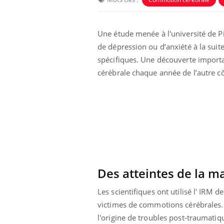
Une étude menée à l'université de P
de dépression ou d’anxiété à la suit
spécifiques. Une découverte import
cérébrale chaque année de l’autre cô
La sieste empêche-t-elle
de dormir la nuit ?
Des atteintes de la m
VIH : la fin du comprimé
Les scientifiques ont utilisé l' IRM 
tous les jours se profile-t-
elle enfin ?
victimes de commotions cérébrales. 
l'origine de troubles post-traumati