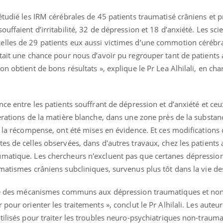
Pourquoi manger moins
Mordue 
étudié les IRM cérébrales de 45 patients traumatisé crâniens et 
de protéines pourrait
vacances
finalement être bénéfique
le coma
uffaient d’irritabilité, 32 de dépression et 18 d’anxiété. Les sci
lles de 29 patients eux aussi victimes d’une commotion cérébra
tait une chance pour nous d’avoir pu regrouper tant de patients 
n obtient de bons résultats », explique le Pr Lea Alhilali, en cha
nce entre les patients souffrant de dépression et d’anxiété et ce
érations de la matière blanche, dans une zone près de la substan
e la récompense, ont été mises en évidence. Et ces modifications 
es de celles observées, dans d'autres travaux, chez les patients a
umatique. Les chercheurs n'excluent pas que certanes dépressio
matismes crâniens subcliniques, survenus plus tôt dans la vie de
iste des mécanismes communs aux dépression traumatiques et no
pour orienter les traitements », conclut le Pr Alhilali. Les auteur
tilisés pour traiter les troubles neuro-psychiatriques non-traum