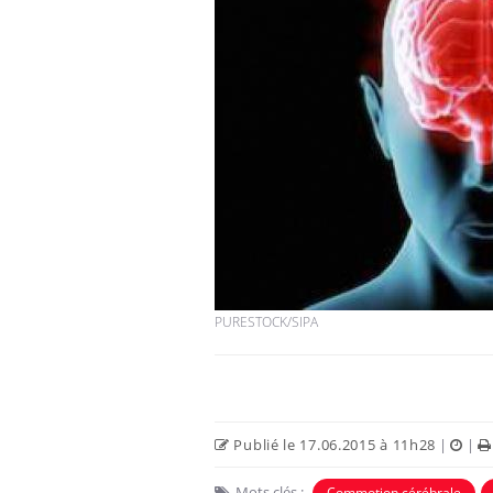
PURESTOCK/SIPA
Publié le 17.06.2015 à 11h28
|
|
Mots clés :
Commotion cérébrale