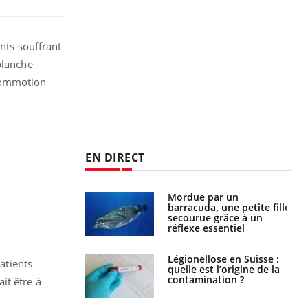
nts souffrant
blanche
 commotion
EN DIRECT
e et chaleur : ce
Mordue par un
la science
barracuda, une petite fille
secourue grâce à un
réflexe essentiel
phone nuit-il à
Légionellose en Suisse :
atients
tissage de la
quelle est l’origine de la
?
contamination ?
it être à