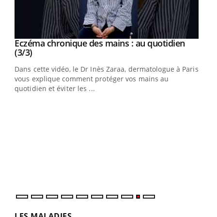
Eczéma chronique des mains : au quotidien
Eczéma chronique des mains : les symptômes
Youtube
Youtube
Youtube
Youtube
(3/3)
(2/3)
Dans cette vidéo, le Dr Inès Zaraa, dermatologue à Paris,
Une plaque rouge qui gratte, une peau sèche qui tiraille,
vous explique comment protéger vos mains au
une démangeaison persistante… Et si ce n'était pas juste
quotidien et éviter les ...
une irritation ...
LES MALADIES