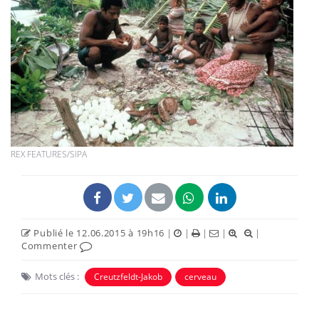
REX FEATURES/SIPA
Publié le 12.06.2015 à 19h16
|
|
|
|
|
Commenter
Mots clés :
Creutzfeldt-Jakob
cerveau