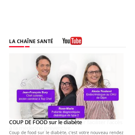
LA CHAÎNE SANTÉ
Youtube
Youtube
cès
COUP DE FOOD sur le diabète
Youtube
Coup de food sur le diabète, c'est votre nouveau rendez-