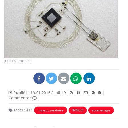
JOHN A. ROGERS
Publié le 19.01.2016 à 16h19
|
|
|
|
|
Commenter
Mots clés :
impact sanitaire
INNCO
surmenage