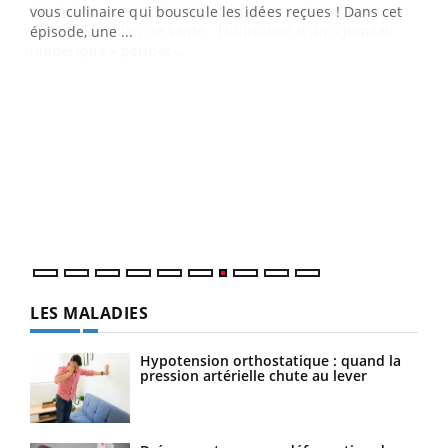
 en
vous culinaire qui bouscule les idées reçues ! Dans cet
u
épisode, une ...
Qua
You
"Les
trav
DRH 
LES MALADIES
Hypotension orthostatique : quand la
pression artérielle chute au lever