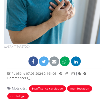
WASAN TITA/ISTOCK
Publié le 07.05.2024 à 16h06
|
|
|
|
|
Commenter
Mots clés :
insuffisance cardiaque
manifestation
cardiologie