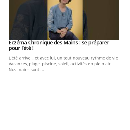
Eczéma Chronique des Mains : se préparer
Youtube
Youtube
pour l’été !
L'été arrive… et avec lui, un tout nouveau rythme de vie !
Vacances, plage, piscine, soleil, activités en plein air…
Nos mains sont ...
Dia
You
Le 
pers
ques