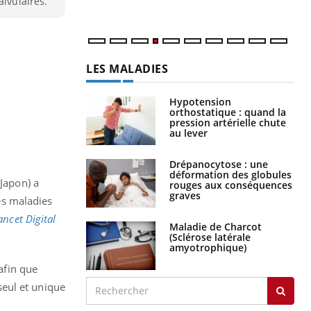
alvulaires.
LES MALADIES
Hypotension
orthostatique : quand la
pression artérielle chute
au lever
Drépanocytose : une
déformation des globules
(Japon) a
rouges aux conséquences
graves
les maladies
ancet Digital
Maladie de Charcot
(Sclérose latérale
amyotrophique)
 afin que
 seul et unique