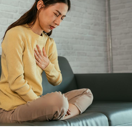
Cancer colorectal : une
Cytomég
stratégie simple aurait
change d
changé la donne au Pays
charge 
basque
enceint
Chikungunya, dengue,
La siest
West Nile : que se passe-
de dormi
t-il dans le sud de la
France ?
Les médicaments GLP-1
VIH : la
protègent-ils aussi les os
tous les
?
elle enfi