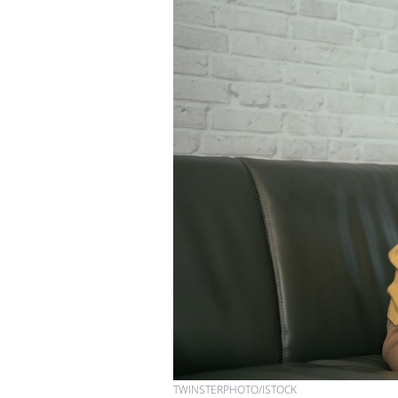
Grossesse à risque : ce jus
naturel attire l'attention
des chercheurs
Comment oublier les
écrans en vacances ?
Toujours connectés :
comment le travail
empiète de plus en plus
sur nos soirées
TWINSTERPHOTO/ISTOCK