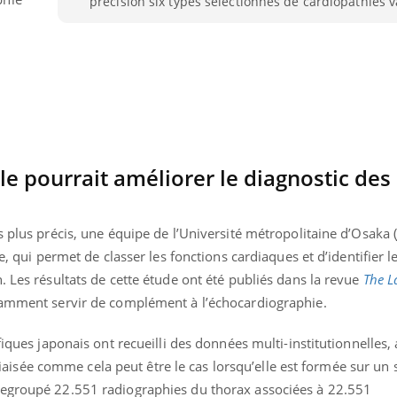
précision six types sélectionnés de cardiopathies v
elle pourrait améliorer le diagnostic des
s plus précis, une équipe de l’Université métropolitaine d’Osaka 
le, qui permet de classer les fonctions cardiaques et d’identifier 
. Les résultats de cette étude ont été publiés dans la revue
The L
tamment servir de complément à l’échocardiographie.
fiques japonais ont recueilli des données multi-institutionnelles,
s biaisée comme cela peut être le cas lorsqu’elle est formée sur un
regroupé 22.551 radiographies du thorax associées à 22.551