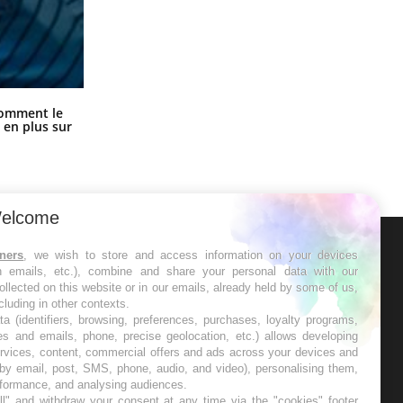
Cancer colorectal : une stratégie
comment le
simple aurait changé la donne au
 en plus sur
Pays basque
elcome
tners
, we wish to store and access information on your devices
ER
in emails, etc.), combine and share your personal data with our
ollected on this website or in our emails, already held by some of us,
ncluding in other contexts.
s les semaines les meilleures
ta (identifiers, browsing, preferences, purchases, loyalty programs,
es and emails, phone, precise geolocation, etc.) allows developing
ervices, content, commercial offers and ads across your devices and
 by email, post, SMS, phone, audio, and video), personalising them,
rformance, and analysing audiences.
l" and withdraw your consent at any time via the "cookies" footer