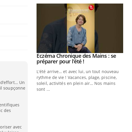
ale : et si on
Eczéma Chronique des Mains : se
Youtube
ube
Youtube
préparer pour l’été !
e diabète de type 2
L'été arrive… et avec lui, un tout nouveau
çues chez les
rythme de vie ! Vacances, plage, piscine,
d’effort… Un
ez les soignants.
soleil, activités en plein air… Nos mains
’il soupçonne
sont ...
Di
You
entifiques
Le 
ic des
nom
dia
défi
goriser avec