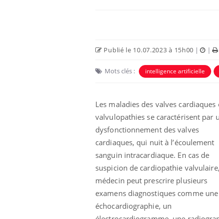
Publié le 10.07.2023 à 15h00
|
|
Mots clés :
intelligence artificielle
Eczéma Chronique des Mains :
Car
Youtube
You
Youtube
expliquer ma maladie
pré
Les maladies des valves cardiaques
valvulopathies se caractérisent par 
Il y a des sujets qui sont faciles à aborder...
Fati
d'autres non ! D'un côté, poser des
mêm
dysfonctionnement des valves
questions sur la maladie d'un proche c'est
care
cardiaques, qui nuit à l’écoulement
montrer ...
...
sanguin intracardiaque. En cas de
suspicion de cardiopathie valvulaire
médecin peut prescrire plusieurs
examens diagnostiques comme une
échocardiographie, un
électrocardiogramme, une radiogra