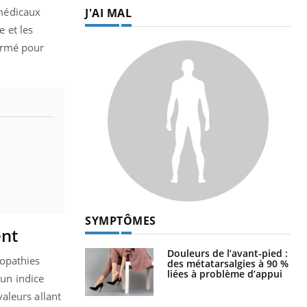
médicaux
J'AI MAL
 et les
ormé pour
SYMPTÔMES
ent
Douleurs de l’avant-pied :
iopathies
des métatarsalgies à 90 %
liées à problème d’appui
 un indice
valeurs allant