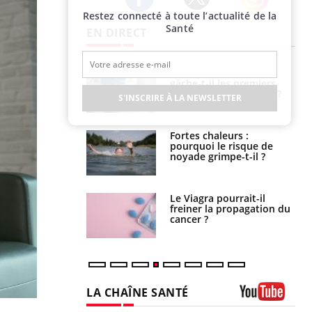
Restez connecté à toute l’actualité de la
Twitter
Facebook
Instagram
Santé
EN DIRECT
alovirus : ce qui
Pourquoi votre ventre
ans la prise en
gâche-t-il les premiers
des femmes
jours de vos vacances ?
S'INSCRIRE À LA NEWSLETTER
es
e empêche-t-elle
Fortes chaleurs :
r la nuit ?
pourquoi le risque de
noyade grimpe-t-il ?
 fin du comprimé
Le Viagra pourrait-il
 jours se profile-t-
freiner la propagation du
n ?
cancer ?
LA CHAÎNE SANTÉ
Youtube