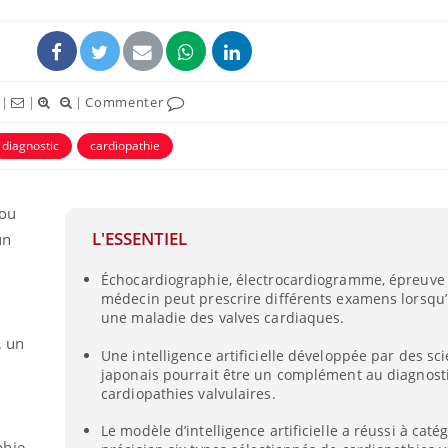
|
|
|
Commenter
diagnostic
cardiopathie
ence en fer : comprendre pour
Insuline & Charge ment
tube
Youtube
Youtube
Yout
venir
osait en parler??
 ou
L'ESSENTIEL
un
gue, irritabilité, brouillard mental ou
En 2026, l'insuline dans l
e alopécie… Les symptômes de la
reste entourée d'idées re
Échocardiographie, électrocardiogramme, épreuve 
nce en fer sont multiples ce qui la rend
patients comme parfois ch
médecin peut prescrire différents examens lorsqu
une maladie des valves cardiaques.
, un
Une intelligence artificielle développée par des sci
japonais pourrait être un complément au diagnost
cardiopathies valvulaires.
Le modèle d’intelligence artificielle a réussi à caté
phie