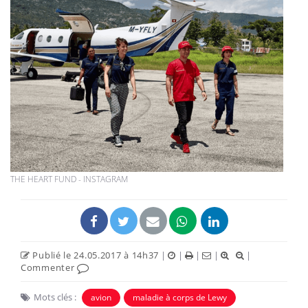
THE HEART FUND - INSTAGRAM
Publié le 24.05.2017 à 14h37
|
|
|
|
|
Commenter
Mots clés :
avion
maladie à corps de Lewy