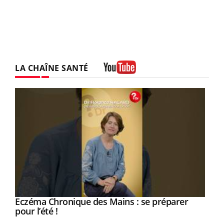
LA CHAÎNE SANTÉ
Youtube
Youtube
Eczéma Chronique des Mains : se préparer
Diabète & Ramadan 2026
Youtube
Youtube
Youtube
pour l’été !
Le Ramadan approche, et, pour de nombreuses