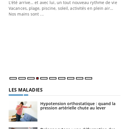
L'été arrive… et avec lui, un tout nouveau rythme de vie !
personnes atteintes de diabète, c'est une période de
Vacances, plage, piscine, soleil, activités en plein air…
questions, de défis, mais ...
Nos mains sont ...
Un 
You
à l
Un é
mati
numé
LES MALADIES
Hypotension orthostatique : quand la
pression artérielle chute au lever