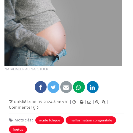
NATALIADERIABINA/ISTOCK
Publié le 08.05.2024 à 16h30
|
|
|
|
|
Commenter
Mots clés :
acide folique
malformation congénitale
foetus