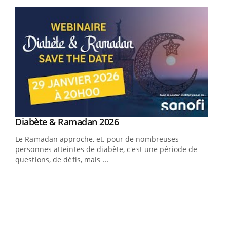
Youtube
Youtube
Diabète & Ramadan 2026
Youtube
Le Ramadan approche, et, pour de nombreuses
personnes atteintes de diabète, c'est une période de
questions, de défis, mais ...
Un « jumeau numérique » pour faciliter l’accès
COU
Youtube
You
Youtube
à la médecine préventive
Coup