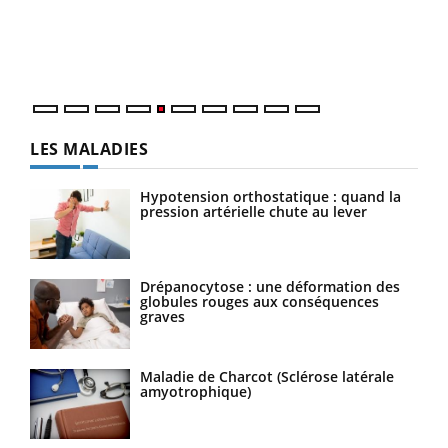
Un établissement lié à un groupe mutualiste innove en
vous
matière de bilan de santé : l'utilisation d'un « jumeau
épis
numérique » permet ...
LES MALADIES
Hypotension orthostatique : quand la
pression artérielle chute au lever
Drépanocytose : une déformation des
globules rouges aux conséquences
graves
Maladie de Charcot (Sclérose latérale
amyotrophique)