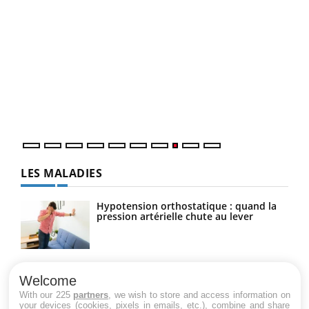
Ecz
You
(3/3
Dans
vous
quot
LES MALADIES
Hypotension orthostatique : quand la
pression artérielle chute au lever
Drépanocytose : une déformation des
globules rouges aux conséquences
Welcome
graves
With our 225
partners
, we wish to store and access information on
your devices (cookies, pixels in emails, etc.), combine and share