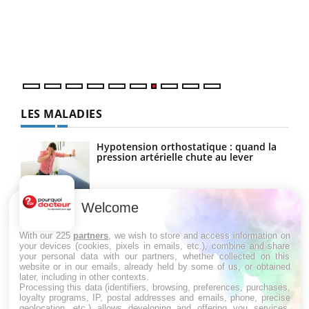
Dans
vous
quot
LES MALADIES
Hypotension orthostatique : quand la
pression artérielle chute au lever
Welcome
Drépanocytose : une déformation des
globules rouges aux conséquences
graves
With our 225
partners
, we wish to store and access information on
your devices (cookies, pixels in emails, etc.), combine and share
your personal data with our partners, whether collected on this
website or in our emails, already held by some of us, or obtained
Maladie de Charcot (Sclérose latérale
later, including in other contexts.
amyotrophique)
Processing this data (identifiers, browsing, preferences, purchases,
loyalty programs, IP, postal addresses and emails, phone, precise
geolocation, etc.) allows developing and offering you services,