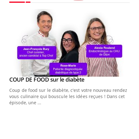
Youtube
Youtube
Yout
COUP DE FOOD sur le diabète
Quand l’entreprise mise sur le bien être global
Youtube
Youtube
Coup de food sur le diabète, c'est votre nouveau rendez-
"Les rendez-vous de la santé et de la qualité de vie au
vous culinaire qui bouscule les idées reçues ! Dans cet
travail" de Pourquoi Docteur reçoivent Régis Blugeon,
épisode, une ...
DRH et directeur ...
Ecz
You
(3/3