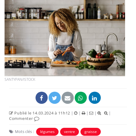
SANTYPAN/ISTOCK
Publié le 14.03.2024 à 11h12
|
|
|
|
|
Commenter
Mots clés :
légumes
ventre
graisse