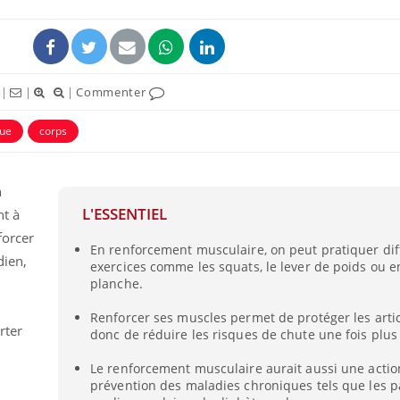
|
|
|
Commenter
que
corps
h
L'ESSENTIEL
nt à
forcer
En renforcement musculaire, on peut pratiquer dif
TDAH : quel est ce
Insuffis
dien,
exercices comme les squats, le lever de poids ou e
traitement autorisé aux
comment
États-Unis ?
préveni
planche.
Renforcer ses muscles permet de protéger les artic
rter
donc de réduire les risques de chute une fois plus
Cerveau : le mystère de la
Le déca
"madeleine de Proust"
d'été : 
enfin expliqué
sommeil
Le renforcement musculaire aurait aussi une actio
prévention des maladies chroniques tels que les p