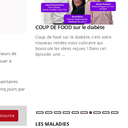
Youtube
ue » pour
COUP DE FOOD sur le diabète
Youtube
médecine
Coup de food sur le diabète, c'est votre
nouveau rendez-vous culinaire qui
n groupe
bouscule les idées reçues ! Dans cet
heurs de
ière de bilan de
épisode, une ...
« jumeau
buer à
Qu
You
êtr
"Le
sanitaires
qua
inq jours par
Doc
dir
'inscrire
LES MALADIES