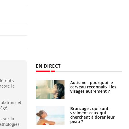
EN DIRECT
férents
ance cardiaque :
Autisme : pourquoi le
ncore la
 mieux la
cerveau reconnaît-il les
r
visages autrement ?
ulations et
 âgé.
lage des horaires
Bronzage : qui sont
quel impact sur le
vraiment ceux qui
 ?
cherchent à dorer leur
n sur la
peau ?
athologies