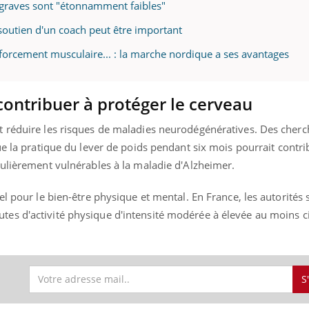
s graves sont "étonnamment faibles"
 soutien d'un coach peut être important
forcement musculaire... : la marche nordique a ses avantages
Youtube
bète & Ramadan 2026
Un « jumeau numériq
tube
Youtube
faciliter l’accès à la 
Ramadan approche, et, pour de
Youtube
préventive
ontribuer à protéger le cerveau
breuses personnes atteintes de
Un établissement lié à u
ète, c'est une période de questions, de
 réduire les risques de maladies neurodégénératives. Des cherc
mutualiste innove en mat
s, mais ...
santé : l'utilisation d'un 
 la pratique du lever de poids pendant six mois pourrait contri
numérique » permet ...
culièrement vulnérables à la maladie d'Alzheimer.
l pour le bien-être physique et mental. En France, les autorités 
tes d'
activité physique
d'intensité modérée à élevée au moins c
S