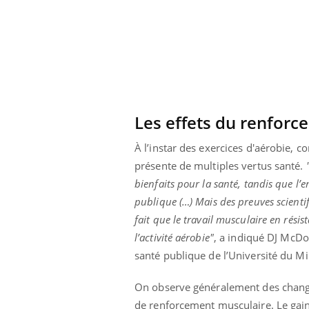
lose en Suisse :
Bilan prévention : ce que
t l’origine de la
les kinés pourront
ation ?
bientôt faire
Les effets du renforc
À l’instar des exercices d'aérobie, 
présente de multiples vertus santé.
bienfaits pour la santé, tandis que l’
publique (…) Mais des preuves scientif
fait que le travail musculaire en rés
l’activité aérobie"
, a indiqué DJ McDo
santé publique de l’Université du M
On observe généralement des change
de renforcement musculaire. Le gain