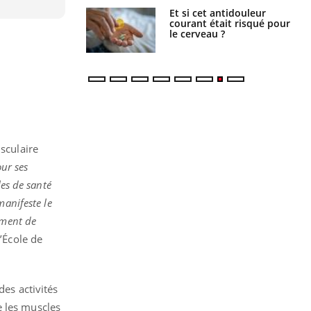
e : ces polluants
Et si cet antidouleur
nt influencer le
courant était risqué pour
es enfants
le cerveau ?
usculaire
our ses
les de santé
manifeste le
mment de
’École de
es activités
e les muscles