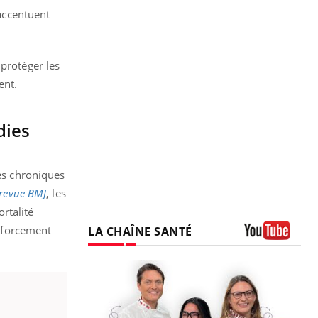
 accentuent
 protéger les
ent.
dies
es chroniques
revue BMJ
, les
rtalité
nforcement
LA CHAÎNE SANTÉ
Youtube