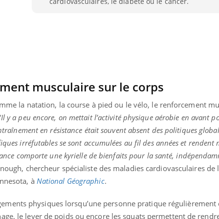
cardiovasculaires, le diabète ou le cancer.
Intolérance au gluten : les
Grossess
nouvelles
pourraie
recommandations de la
poids d
HAS
ement musculaire sur le corps
comme la natation, la course à pied ou le vélo, le renforcement m
"Il y a peu encore, on mettait l’activité physique aérobie en avant p
entraînement en résistance était souvent absent des politiques globa
iques irréfutables se sont accumulées au fil des années et rendent 
istance comporte une kyrielle de bienfaits pour la santé, indépenda
nough, chercheur spécialiste des maladies cardiovasculaires de l
innesota, à
National Géographic
.
ments physiques lorsqu’une personne pratique régulièrement d
age, le lever de poids ou encore les squats permettent de rendr