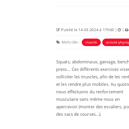
Publié le 14.03.2024 à 17h00
|
|
Mots clés :
muscle
activité physi
Squats, abdominaux, gainage, benc
press… Ces différents exercices vise
solliciter les muscles, afin de les ren
ar une tique en
Allergies alimentaires :
et les rendre plus mobiles. Au quoti
, elle reste dans
une nouvelle arme contre
pendant 42 jours
les réactions sévères
nous effectuons du renforcement
musculaire sans même nous en
apercevoir (monter des escaliers, po
par un
Comment gérer le
, une petite fille
sommeil des enfants en
des sacs de courses…)
.
 grâce à un
vacances ?
ssentiel