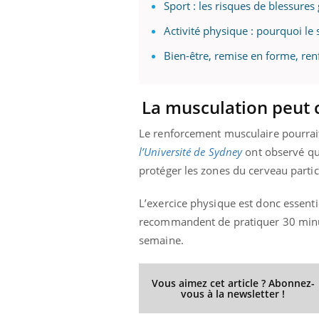
Sport : les risques de blessure
Activité physique : pourquoi le
Bien-être, remise en forme, ren
ale : et si on
Eczéma Chronique des Mains : se
Dia
Youtube
You
ube
Youtube
préparer pour l’été !
Le 
La musculation peut c
 diabète de type 2
L'été arrive… et avec lui, un tout nouveau
nom
ues chez les
rythme de vie ! Vacances, plage, piscine,
diab
Le renforcement musculaire pourrait
ez les soignants.
soleil, activités en plein air… Nos mains
défi
sont ...
l’Université de Sydney
ont observé que
protéger les zones du cerveau parti
L’exercice physique est donc essentie
recommandent de pratiquer 30 minu
semaine.
Vous aimez cet article ? Abonnez-
vous à la newsletter !