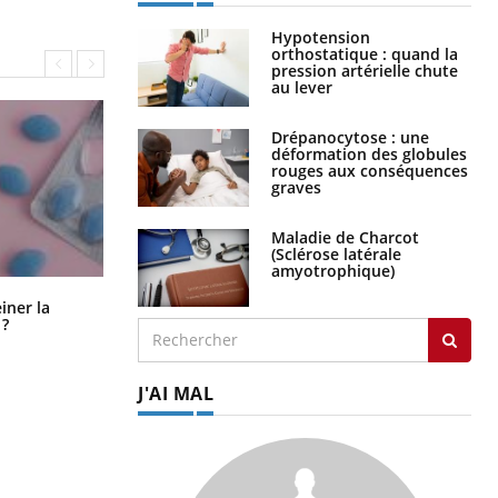
Hypotension
orthostatique : quand la
pression artérielle chute
au lever
Drépanocytose : une
déformation des globules
rouges aux conséquences
graves
Maladie de Charcot
(Sclérose latérale
amyotrophique)
Pourquoi manger moins de
einer la
protéines pourrait finalement être
 ?
bénéfique
J'AI MAL