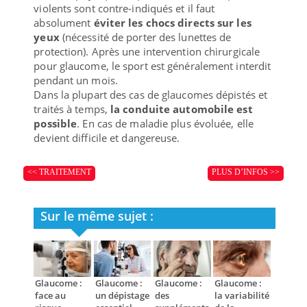
violents sont contre-indiqués et il faut
absolument
éviter les chocs directs sur les
yeux
(nécessité de porter des lunettes de
protection). Après une intervention chirurgicale
pour glaucome, le sport est généralement interdit
pendant un mois.
Dans la plupart des cas de glaucomes dépistés et
traités à temps,
la conduite automobile est
possible
. En cas de maladie plus évoluée, elle
devient difficile et dangereuse.
<< TRAITEMENT
PLUS D’INFOS >>
Sur le même sujet :
Glaucome :
Glaucome :
Glaucome :
Glaucome :
face au
un dépistage
des
la variabilité