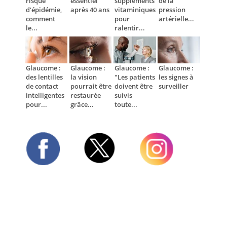
risque
essentiel
suppléments
de la
d’épidémie,
après 40 ans
vitaminiques
pression
comment
pour
artérielle...
le...
ralentir...
Glaucome :
Glaucome :
Glaucome :
Glaucome :
des lentilles
la vision
"Les patients
les signes à
de contact
pourrait être
doivent être
surveiller
intelligentes
restaurée
suivis
pour...
grâce...
toute...
Twitter
Facebook
Instagram