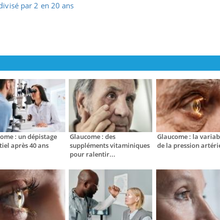
divisé par 2 en 20 ans
ome : un dépistage
Glaucome : des
Glaucome : la variabi
tiel après 40 ans
suppléments vitaminiques
de la pression artérie
pour ralentir...
line & Charge mentale : et si on
Eczéma Chronique des
ube
Youtube
Youtube
Y
t en parler??
préparer pour l’été !