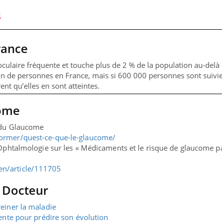
S
rance
culaire fréquente et touche plus de 2 % de la population au-delà
lion de personnes en France, mais si 600 000 personnes sont suivi
t qu’elles en sont atteintes.
come
e du Glaucome
former/quest-ce-que-le-glaucome/
d’Ophtalmologie sur les « Médicaments et le risque de glaucome p
en/article/111705
i Docteur
reiner la maladie
gente pour prédire son évolution