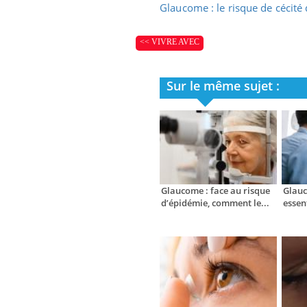
Glaucome : le risque de cécité 
<< VIVRE AVEC
Sur le même sujet :
Glaucome : face au risque
Glauc
d’épidémie, comment le...
essen
ins :
Carence en fer : comprendre pour
Insu
Youtube
Yout
tube
Youtube
prévenir
osai