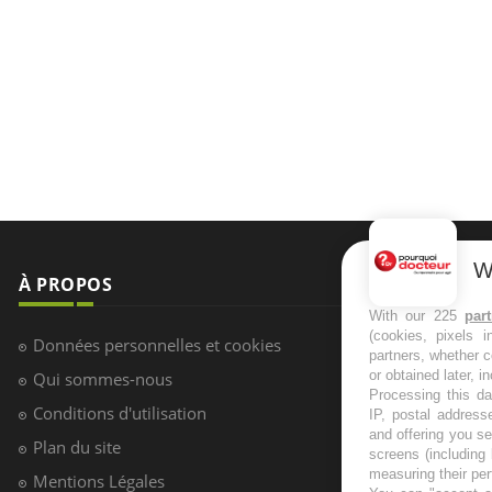
W
With our 225
par
(cookies, pixels 
partners, whether c
or obtained later, i
Processing this da
IP, postal address
and offering you s
screens (including
measuring their pe