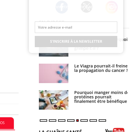
Restez connecté à toute l’actualité de la
Santé
Twitter
Facebook
Instagram
EN DIRECT
e empêche-t-elle de
Fortes chaleurs : pourquoi
S'INSCRIRE À LA NEWSLETTER
a nuit ?
le risque de noyade
grimpe-t-il ?
 fin du comprimé
Le Viagra pourrait-il freiner
 jours se profile-t-
la propagation du cancer ?
n ?
i votre ventre
Pourquoi manger moins de
il les premiers
protéines pourrait
 vos vacances ?
finalement être bénéfique
FOS