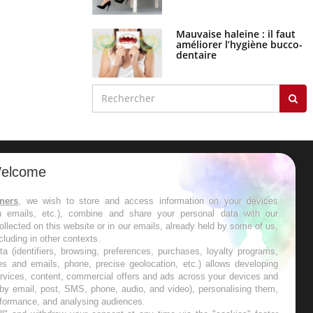
déformation des globules
rouges aux conséquences
graves
Maladie de Charcot
(Sclérose latérale
amyotrophique)
J'AI MAL
elcome
tners
, we wish to store and access information on your devices
in emails, etc.), combine and share your personal data with our
ollected on this website or in our emails, already held by some of us,
ncluding in other contexts.
ta (identifiers, browsing, preferences, purchases, loyalty programs,
es and emails, phone, precise geolocation, etc.) allows developing
ervices, content, commercial offers and ads across your devices and
 by email, post, SMS, phone, audio, and video), personalising them,
rformance, and analysing audiences.