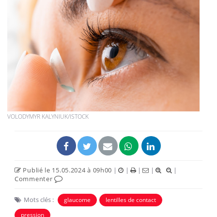
VOLODYMYR KALYNIUK/ISTOCK
Publié le 15.05.2024 à 09h00
|
|
|
|
|
Commenter
Mots clés :
glaucome
lentilles de contact
pression