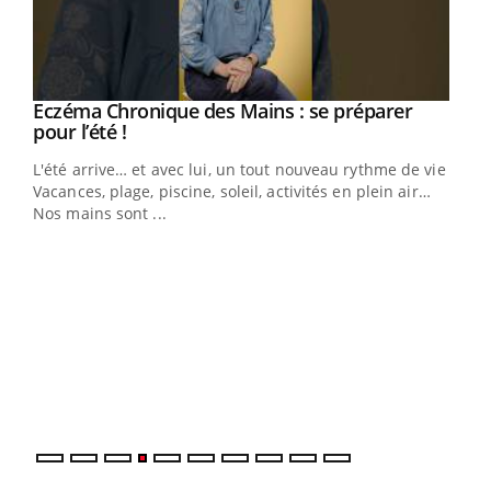
Eczéma Chronique des Mains : se préparer
Youtube
Youtube
pour l’été !
L'été arrive… et avec lui, un tout nouveau rythme de vie !
Vacances, plage, piscine, soleil, activités en plein air…
Nos mains sont ...
Dia
You
Le 
pers
ques