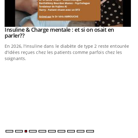
be
Insuline & Charge mentale : et si on osait en
Youtube
Youtube
parler??
En 2026, l'insuline dans le diabète de type 2 reste entourée
a
d'idées reçues chez les patients comme parfois chez les
soignants.
E
Yo
l’
L'
Va
ma