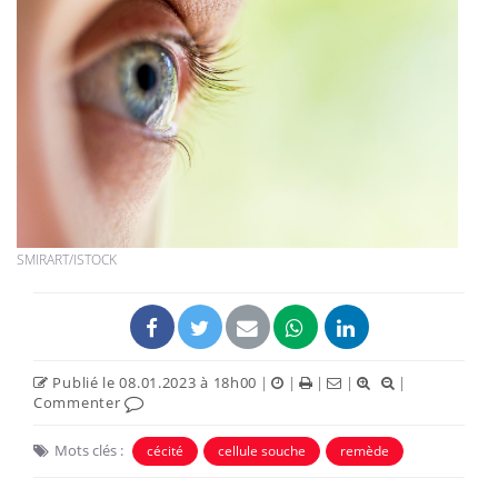
SMIRART/ISTOCK
Publié le 08.01.2023 à 18h00
|
|
|
|
|
Commenter
Mots clés :
cécité
cellule souche
remède