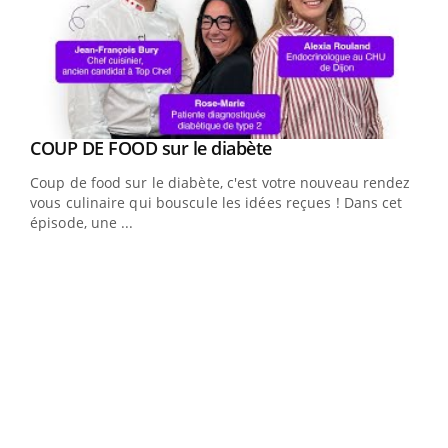
Youtube
cès
COUP DE FOOD sur le diabète
Youtube
Coup de food sur le diabète, c'est votre nouveau rendez-
 en
vous culinaire qui bouscule les idées reçues ! Dans cet
u
épisode, une ...
Qua
You
"Les
trav
DRH 