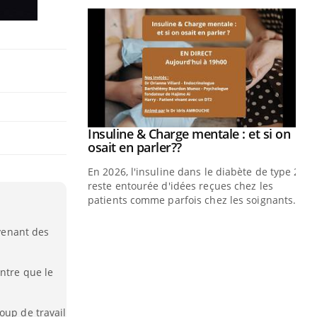
Insuline & Charge mentale : et si on
Eczéma Chronique des Mains : se
Youtube
Youtube
Youtube
Youtube
osait en parler??
préparer pour l’été !
En 2026, l'insuline dans le diabète de type 2
L'été arrive… et avec lui, un tout nouveau
reste entourée d'idées reçues chez les
rythme de vie ! Vacances, plage, piscine,
patients comme parfois chez les soignants.
soleil, activités en plein air… Nos mains
sont ...
Di
You
 venant des
Le 
nom
ntre que le
dia
défi
oup de travail