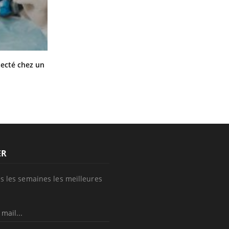
Mortalité infantile : un rapport
tecté chez un
s’interroge sur son taux élevé en
France
ER
s les semaines les meilleures