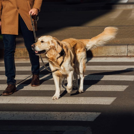
Mortalité infantile : un
rapport s’interroge sur
son taux élevé en France
Grossesse à risque : ce jus
naturel attire l'attention
des chercheurs
Comment oublier les
écrans en vacances ?