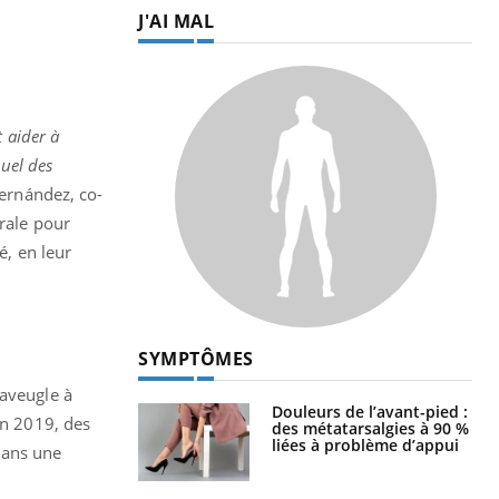
J'AI MAL
t aider à
suel des
Fernández, co-
brale pour
é, en leur
SYMPTÔMES
aveugle à
Douleurs de l’avant-pied :
En 2019, des
des métatarsalgies à 90 %
liées à problème d’appui
 dans une