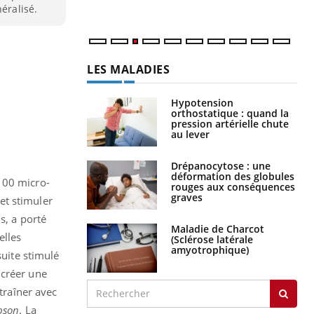
éralisé.
LES MALADIES
Hypotension
orthostatique : quand la
pression artérielle chute
au lever
Drépanocytose : une
déformation des globules
100 micro-
rouges aux conséquences
graves
 et stimuler
s, a porté
Maladie de Charcot
elles
(Sclérose latérale
amyotrophique)
suite stimulé
 créer une
traîner avec
pson
. La