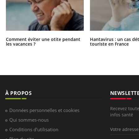
Comment éviter une otite pendant
Hantavirus : un cas dé
les vacances ?
touriste en France
À PROPOS
NEWSLETT
Recevez toute
Données personnelles et cookies
infos santé
Qui sommes-nous
Conditions d'utilisation
Plan du site