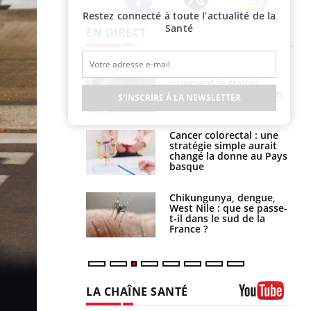
Restez connecté à toute l’actualité de la
Twitter
Facebook
Instagram
Santé
EN DIRECT
Toujours connectés :
Les médicaments GLP-1
comment le travail
protègent-ils aussi les os
empiète de plus en plus
?
S'INSCRIRE À LA NEWSLETTER
sur nos soirées
Cancer colorectal : une
Cytomégalovirus : ce qui
stratégie simple aurait
change dans la prise en
changé la donne au Pays
charge des femmes
basque
enceintes
Chikungunya, dengue,
La sieste empêche-t-elle
West Nile : que se passe-
de dormir la nuit ?
t-il dans le sud de la
France ?
LA CHAÎNE SANTÉ
Youtube