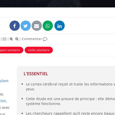
ence en fer : comprendre pour
tube
Youtube
venir
gue, irritabilité, brouillard mental ou
e alopécie… Les symptômes de la
|
|
|
Commenter
nce en fer sont multiples ce qui la rend
pact sanitaire
voûte plantaire
L'ESSENTIEL
plant
Le cortex cérébral reçoit et traite les informations
yeux.
ie.
Cette étude est une preuve de principe : elle démo
tion
,
système fonctionne.
i avec
Les chercheurs rappellent qu’il reste encore beauc
eur