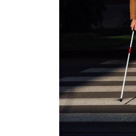
Syndrome métabolique :
quels sont les meilleurs
exercices physiques ?
Comment éviter une otite
pendant les vacances ?
Hantavirus : un cas
détecté chez un touriste
en France