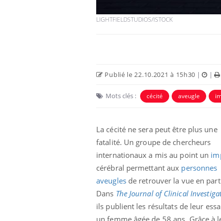
LIGHTFIELDSTUDIOS/ISTOCK
Car
You
pré
Fati
mêm
Publié le 22.10.2021 à 15h30
|
|
care
...
Eczéma Chronique des Mains :
Youtube
Mots clés :
cécité
aveugle
im
Youtube
expliquer ma maladie
Il y a des sujets qui sont faciles à aborder...
La cécité ne sera peut être plus une
d'autres non ! D'un côté, poser des
questions sur la maladie d'un proche c'est
fatalité. Un groupe de chercheurs
montrer ...
internationaux a mis au point un
im
cérébral permettant aux
personnes
aveugles
de retrouver la vue en part
Dans
The Journal of Clinical Investiga
ils publient les résultats de leur essa
un femme âgée de 58 ans. Grâce à l