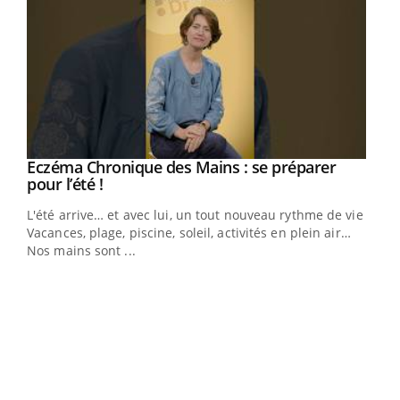
Eczéma Chronique des Mains : se préparer
Youtube
Youtube
pour l’été !
L'été arrive… et avec lui, un tout nouveau rythme de vie !
Vacances, plage, piscine, soleil, activités en plein air…
Nos mains sont ...
Youtube
Diabète & Ramadan 2026
Un 
Youtube
You
à l
Le Ramadan approche, et, pour de nombreuses
Un é
personnes atteintes de diabète, c'est une période de
mati
questions, de défis, mais ...