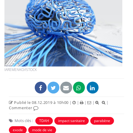
IAREMENKO/ISTOCK
Publié le 08.12.2019 à 10h00
|
|
|
|
|
Commenter
Mots clés :
TDAH
impact sanitaire
parabène
exode
mode de vie