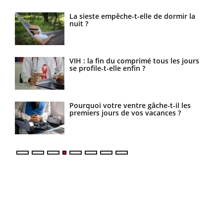
La sieste empêche-t-elle de dormir la
Fortes chaleurs : pourquoi le risque de
nuit ?
noyade grimpe-t-il ?
VIH : la fin du comprimé tous les jours
Le Viagra pourrait-il freiner la
se profile-t-elle enfin ?
propagation du cancer ?
Pourquoi votre ventre gâche-t-il les
Pourquoi manger moins de protéines
premiers jours de vos vacances ?
pourrait finalement être bénéfique