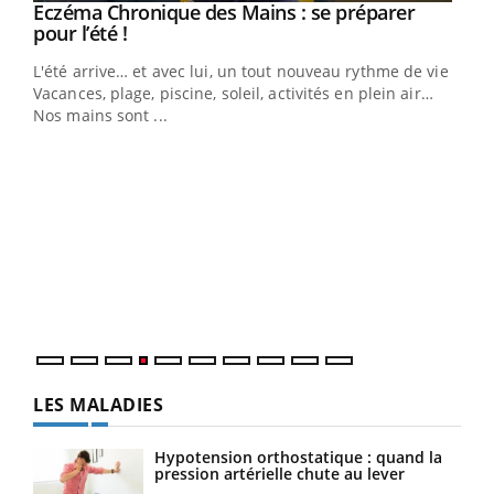
Eczéma Chronique des Mains : se préparer
Youtube
Youtube
pour l’été !
L'été arrive… et avec lui, un tout nouveau rythme de vie !
Vacances, plage, piscine, soleil, activités en plein air…
Nos mains sont ...
Dia
You
Le 
pers
ques
LES MALADIES
Hypotension orthostatique : quand la
pression artérielle chute au lever