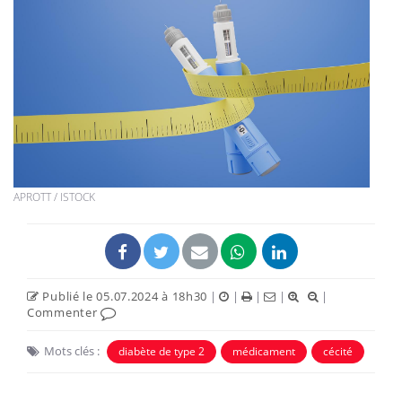
APROTT / ISTOCK
Publié le 05.07.2024 à 18h30
|
|
|
|
|
Commenter
Mots clés :
diabète de type 2
médicament
cécité