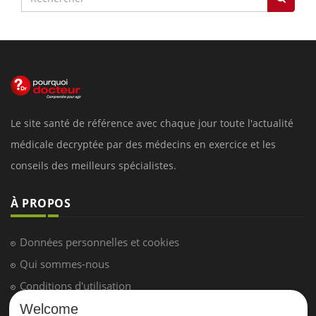
Le site santé de référence avec chaque jour toute l'actualité
médicale decryptée par des médecins en exercice et les
conseils des meilleurs spécialistes.
À PROPOS
Données personnelles et cookies
Qui sommes-nous
Conditions d'utilisation
Plan du site
Welcome