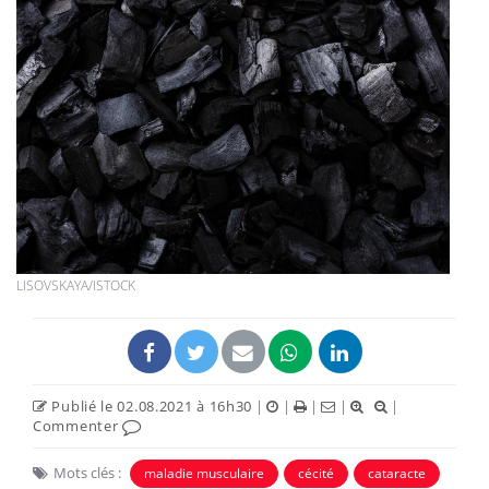
LISOVSKAYA/ISTOCK
Publié le 02.08.2021 à 16h30
|
|
|
|
|
Commenter
Mots clés :
maladie musculaire
cécité
cataracte