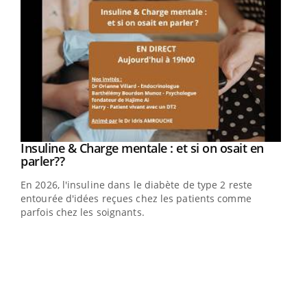
Youtube
Insuline & Charge mentale : et si on osait en
Youtube
Youtube
parler??
En 2026, l'insuline dans le diabète de type 2 reste
entourée d'idées reçues chez les patients comme
parfois chez les soignants.
Ecz
You
pour
L'ét