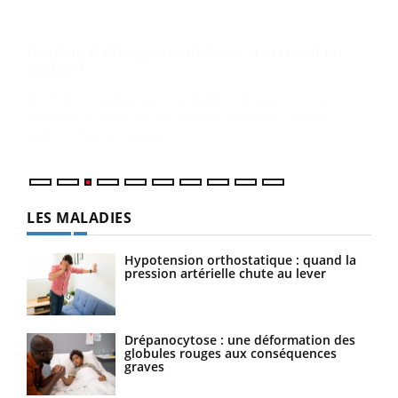
Ecz
You
pour
L'ét
Vaca
Nos 
LES MALADIES
Hypotension orthostatique : quand la
pression artérielle chute au lever
Drépanocytose : une déformation des
globules rouges aux conséquences
graves