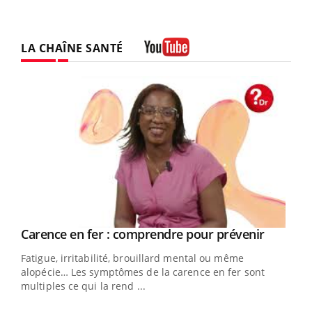
LA CHAÎNE SANTÉ
Youtube
Youtube
Carence en fer : comprendre pour prévenir
Insuline & Charge mentale : et si on osait en
Youtube
Youtube
Youtube
parler??
Fatigue, irritabilité, brouillard mental ou même
En 2026, l'insuline dans le diabète de type 2 reste
alopécie… Les symptômes de la carence en fer sont
entourée d'idées reçues chez les patients comme
multiples ce qui la rend ...
parfois chez les soignants.