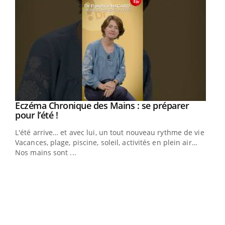
Eczéma Chronique des Mains : se préparer
Youtube
Youtube
pour l’été !
L'été arrive… et avec lui, un tout nouveau rythme de vie !
Vacances, plage, piscine, soleil, activités en plein air…
Nos mains sont ...
Dia
You
Le 
pers