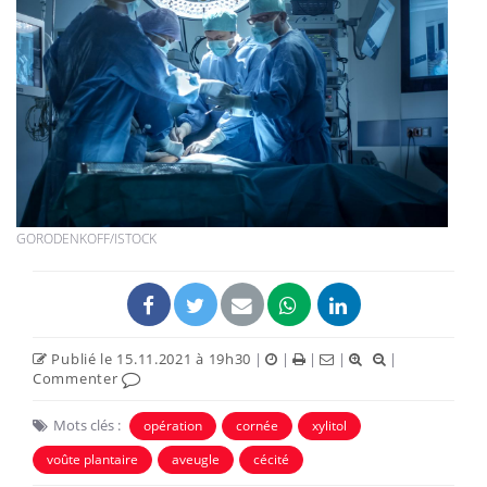
GORODENKOFF/ISTOCK
Publié le 15.11.2021 à 19h30
|
|
|
|
|
Commenter
Mots clés :
opération
cornée
xylitol
voûte plantaire
aveugle
cécité