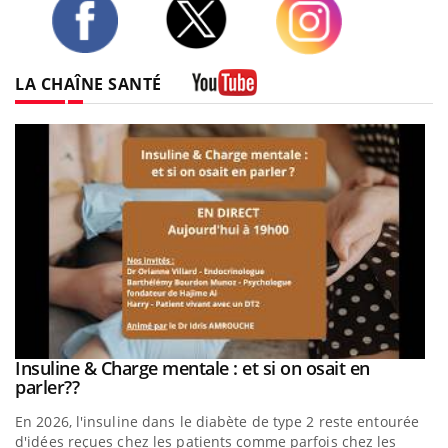
Twitter
Facebook
Instagram
LA CHAÎNE SANTÉ
Youtube
be
Insuline & Charge mentale : et si on osait en
Youtube
Youtube
parler??
En 2026, l'insuline dans le diabète de type 2 reste entourée
a
d'idées reçues chez les patients comme parfois chez les