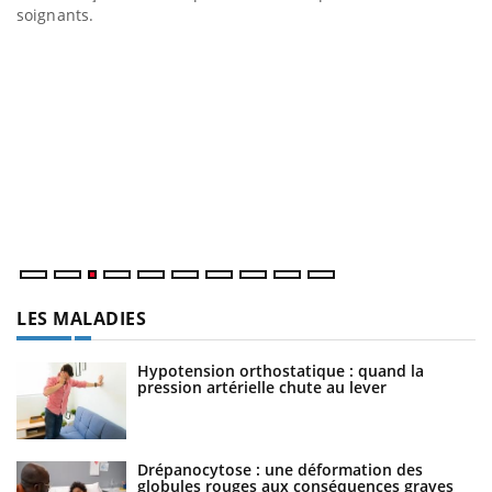
soignants.
E
Yo
l’
L'
Va
ma
LES MALADIES
Hypotension orthostatique : quand la
pression artérielle chute au lever
Drépanocytose : une déformation des
globules rouges aux conséquences graves