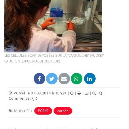
LES CELLULES SONT DÉPOSÉES SUR LA "CARTOUCHE" (AUDREY
VAUGRENTE/POURQUOI DOCTEUR)
Publié le 07.08.2014 à 10h21
|
|
|
|
|
Commenter
Mots clés :
PCSK9
cornée