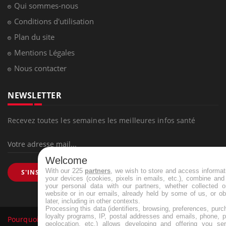
Qui sommes-nous
Conditions d'utilisation
Plan du site
Mentions Légales
Nous contacter
NEWSLETTER
Recevez toutes les semaines les meilleures infos santé
Welcome
With our 225
partners
, we wish to store and access informat
S'INSCRIRE
your devices (cookies, pixels in emails, etc.), combine and
your personal data with our partners, whether collected o
website or in our emails, already held by some of us, or ob
later, including in other contexts.
Processing this data (identifiers, browsing, preferences, purc
loyalty programs, IP, postal addresses and emails, phone, p
Pourquoi Docteur
Tous droits réservés, 2026
geolocation, etc.) allows developing and offering you ser