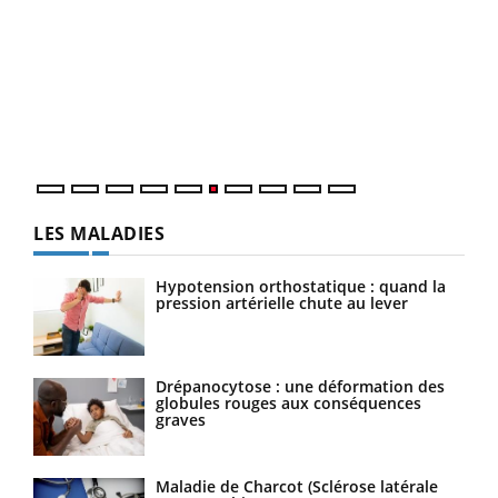
COU
You
Coup
vous
épis
LES MALADIES
Hypotension orthostatique : quand la
pression artérielle chute au lever
Drépanocytose : une déformation des
globules rouges aux conséquences
graves
Maladie de Charcot (Sclérose latérale