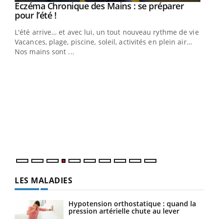
Eczéma Chronique des Mains : se préparer
Youtube
Youtube
pour l’été !
L'été arrive… et avec lui, un tout nouveau rythme de vie !
Vacances, plage, piscine, soleil, activités en plein air…
Nos mains sont ...
Dia
You
Le 
pers
ques
LES MALADIES
Hypotension orthostatique : quand la
pression artérielle chute au lever