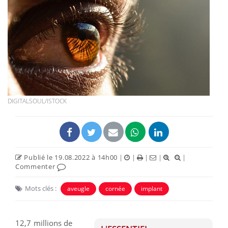
DIGITALSOUL/ISTOCK
Publié le 19.08.2022 à 14h00
|
|
|
|
|
Commenter
Mots clés :
aveugle
cornée
implant
12,7 millions de