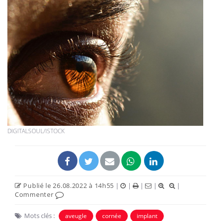
DIGITALSOUL/ISTOCK
Publié le 26.08.2022 à 14h55
|
|
|
|
|
Commenter
Mots clés :
aveugle
cornée
implant