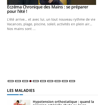
Youtube
Eczéma Chronique des Mains : se préparer
Diabète & Ramadan 2026
Youtube
Youtube
Youtube
pour l’été !
Le Ramadan approche, et, pour de nombreuses
L'été arrive… et avec lui, un tout nouveau rythme de vie !
personnes atteintes de diabète, c'est une période de
Vacances, plage, piscine, soleil, activités en plein air…
questions, de défis, mais ...
Nos mains sont ...
Un 
You
à l
Un é
mati
numé
LES MALADIES
Hypotension orthostatique : quand la