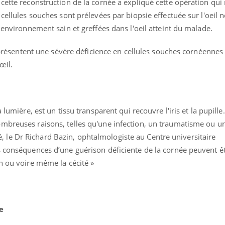
cette reconstruction de la cornée a expliqué cette opération qui 
cellules souches sont prélevées par biopsie effectuée sur l'oeil n
 environnement sain et greffées dans l'oeil atteint du malade.
ui présentent une sévère déficience en cellules souches cornéennes
’œil.
 lumière, est un tissu transparent qui recouvre l'iris et la pupille.
mbreuses raisons, telles qu'une infection, un traumatisme ou u
le Dr Richard Bazin, ophtalmologiste au Centre universitaire
s conséquences d’une guérison déficiente de la cornée peuvent êt
n ou voire même la cécité »
e