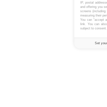
IP, postal address
and offering you s
screens (including
measuring their pe
You can "accept al
link
. You can also 
subject to consent
Set you
À PROPOS
NEWSLETT
Recevez toute