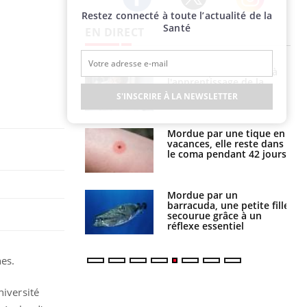
Restez connecté à toute l’actualité de la
Twitter
Facebook
Instagram
Santé
EN DIRECT
Le smartphone nuit-il à
Légionellose en Suisse :
l'apprentissage de la
quelle est l’origine de la
lecture ?
contamination ?
S'INSCRIRE À LA NEWSLETTER
Mordue par une tique en
Allergies alimentaires :
vacances, elle reste dans
une nouvelle arme contre
le coma pendant 42 jours
les réactions sévères
Mordue par un
Comment gérer le
barracuda, une petite fille
sommeil des enfants en
secourue grâce à un
vacances ?
réflexe essentiel
hes.
niversité