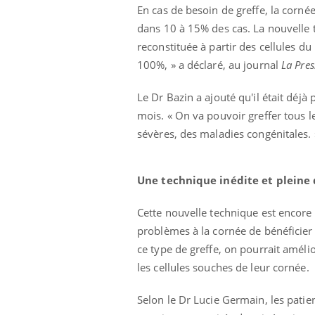
En cas de besoin de greffe, la cornée
dans 10 à 15% des cas. La nouvelle t
reconstituée à partir des cellules du
100%, » a déclaré, au journal
La Pres
Le Dr Bazin a ajouté qu'il était déjà
mois. « On va pouvoir greffer tous 
sévères, des maladies congénitales. 
Une technique inédite et pleine 
Cette nouvelle technique est encore
problèmes à la cornée de bénéficier 
ce type de greffe, on pourrait améli
prendre pour
Insuline & Charge mentale : et si on
Ecz
Youtube
You
Youtube
osait en parler??
pré
les cellules souches de leur cornée.
llard mental ou
En 2026, l'insuline dans le diabète de type 2
L'ét
Selon le Dr Lucie Germain, les patie
tômes de la
reste entourée d'idées reçues chez les
ryth