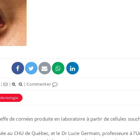
Le Viagra pourrait-il
freiner la propagation du
cancer ?
Pourquoi manger moins
de protéines pourrait
finalement être bénéfique
|
|
|
Commenter
Grossesse et chaleur : ce
que dit la science
dontologie
effe de cornées produite en laboratoire à partir de cellules souc
lisée au CHU de Québec, et le Dr Lucie Germain, professeure à l'U