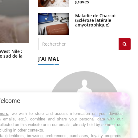
graves
Maladie de Charcot
(Sclérose latérale
amyotrophique)
Les médicaments GLP-1 protègent-
West Nile :
ils aussi les os ?
le sud de la
J'AI MAL
elcome
tners
, we wish to store and access information on your devices
in emails, etc.), combine and share your personal data with our
ollected on this website or in our emails, already held by some of us,
ncluding in other contexts.
ta (identifiers, browsing, preferences, purchases, loyalty programs,