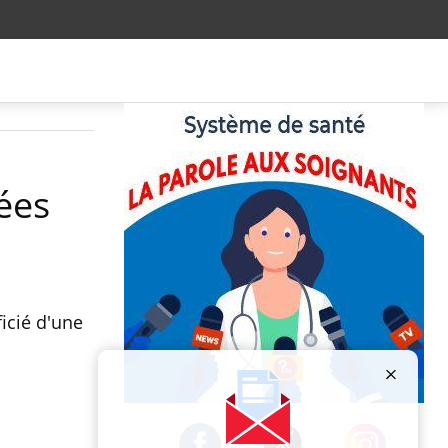
ées
icié d'une
Publicité