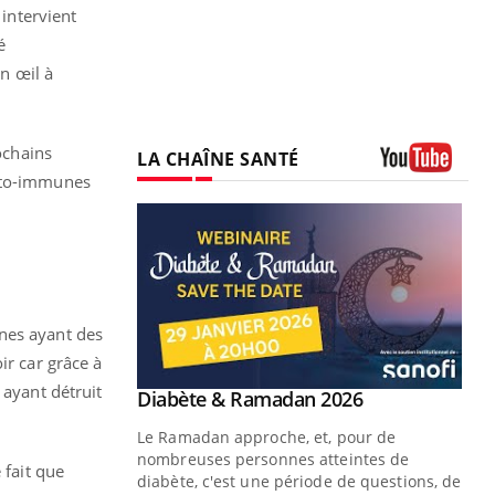
 intervient
é
on œil à
ochains
LA CHAÎNE SANTÉ
auto-immunes
Youtube
nnes ayant des
ir car grâce à
 ayant détruit
Youtube
Diabète & Ramadan 2026
Youtube
Le Ramadan approche, et, pour de
nombreuses personnes atteintes de
 fait que
diabète, c'est une période de questions, de