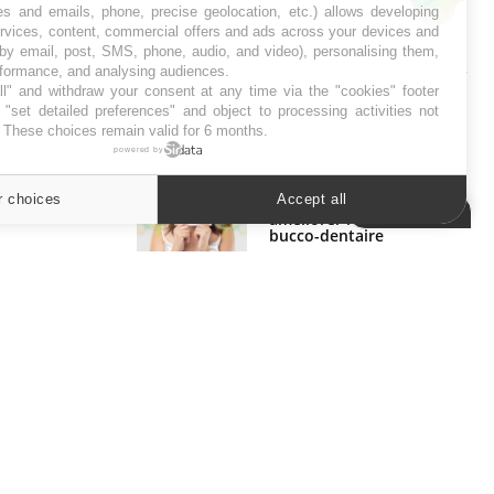
es and emails, phone, precise geolocation, etc.) allows developing
ervices, content, commercial offers and ads across your devices and
SYMPTÔMES
 by email, post, SMS, phone, audio, and video), personalising them,
rformance, and analysing audiences.
l" and withdraw your consent at any time via the "cookies" footer
Douleurs de l’avant-pied :
"set detailed preferences" and object to processing activities not
des métatarsalgies à 90 %
. These choices remain valid for 6 months.
liées à problème d’appui
powered by
r choices
Accept all
Mauvaise haleine : il faut
Cookies settings
améliorer l’hygiène
bucco-dentaire
ER
s les semaines les meilleures