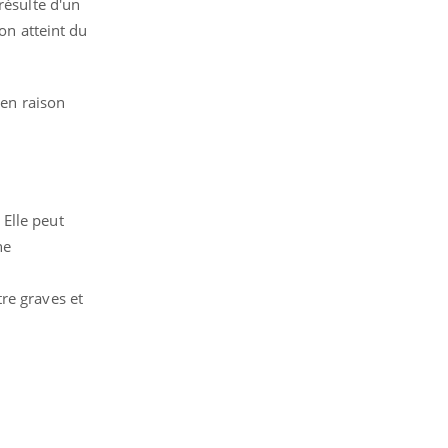
résulte d'un
on atteint du
 en raison
 Elle peut
ne
re graves et