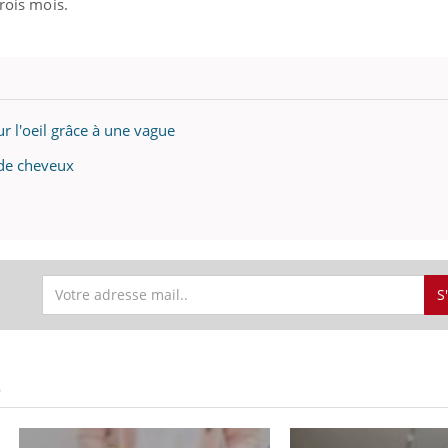
trois mois.
il, activités en plein air… Nos mains
 ...
r l'oeil grâce à une vague
 de cheveux
S
S