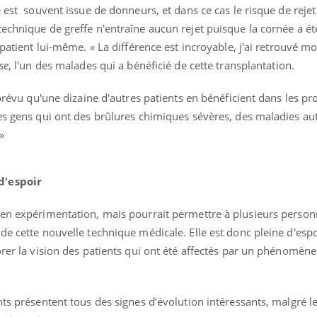
 est souvent issue de donneurs, et dans ce cas le risque de rejet
echnique de greffe n'entraîne aucun rejet puisque la cornée a ét
 patient lui-même. « La différence est incroyable, j'ai retrouvé m
se
, l'un des malades qui a bénéficié de cette transplantation.
 prévu qu'une dizaine d'autres patients en bénéficient dans les pr
les gens qui ont des brûlures chimiques sévères, des maladies 
»
d'espoir
 en expérimentation, mais pourrait permettre à plusieurs perso
de cette nouvelle technique médicale. Elle est donc pleine d'espo
orer la vision des patients qui ont été affectés par un phénomène
éma Chronique des Mains : se
tube
Youtube
parer pour l’été !
é arrive… et avec lui, un tout nouveau
nts présentent tous des signes d’évolution intéressants, malgré le
me de vie ! Vacances, plage, piscine,