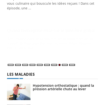
vous culinaire qui bouscule les idées reçues ! Dans cet
travail" de Pourquoi Docteur reçoivent Régis Blugeon,
épisode, une ...
DRH et directeur ...
Ecz
You
(3/3
Dans
vous
quot
LES MALADIES
Hypotension orthostatique : quand la
pression artérielle chute au lever