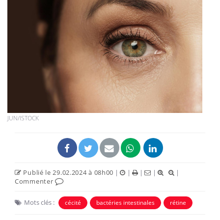
JUN/ISTOCK
Publié le 29.02.2024 à 08h00
|
|
|
|
|
Commenter
Mots clés :
cécité
bactéries intestinales
rétine